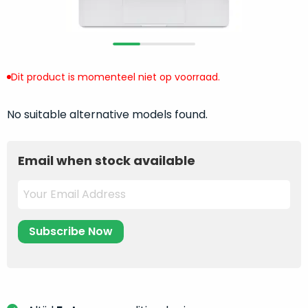
return
”
de
als
juiste
“ongebruikt,
MacBook
doos
te
eenmalig
Dit product is momenteel niet op voorraad.
kiezen.
geopend
”
Zeker
zijn
wanneer
No suitable alternative models found.
varianten
je
van
eigenlijk
onze
Email when stock available
niet
“
als
precies
nieuw
”-
weet
selectie:
waar
volledige
je
nieuwstaat,
moet
scherpe
beginnen.
prijs.
Wat
Zo
heb
bespaar