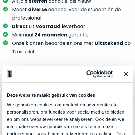
je
Altijd
5 sterren
conditie: als nieuw
je
nou
Meest
diverse
aanbod: voor de student én de
slim,
precies
professional
zonder
nodig?
Direct
uit
voorraad
leverbaar
concessies
te
Minimaal
24 maanden
garantie
We
doen
Onze klanten beoordelen ons met
Uitstekend
op
hebben
aan
inmiddels
Trustpilot
kwaliteit.
zoveel
verschillende
Hier
klanten
lees
voorzien
Product specificaties
je
van
welke
een
Model
MacBook Pro 14"
Deze website maakt gebruik van cookies
conditiebeschrijvingen
MacBook
Modeljaar
2021
We gebruiken cookies om content en advertenties te
wij
dat
personaliseren, om functies voor social media te bieden
bij
Kleur
Silver
we
en om ons websiteverkeer te analyseren. Ook delen we
onze
weten
Processor
M1 Pro met 8‑core CPU
informatie over uw gebruik van onze site met onze
producten
voor
Opslag
512GB SSD
partners voor social media, adverteren en analyse. Deze
gebruiken.