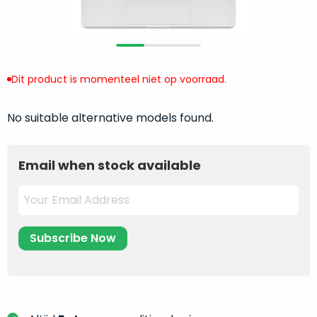
return
”
de
als
juiste
“ongebruikt,
MacBook
doos
te
eenmalig
Dit product is momenteel niet op voorraad.
kiezen.
geopend
”
Zeker
zijn
wanneer
No suitable alternative models found.
varianten
je
van
eigenlijk
onze
Email when stock available
niet
“
als
precies
nieuw
”-
weet
selectie:
waar
volledige
je
nieuwstaat,
moet
scherpe
beginnen.
prijs.
Wat
Zo
heb
bespaar