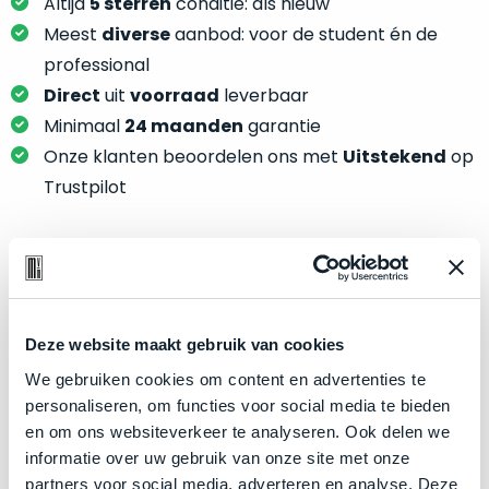
je
Altijd
5 sterren
conditie: als nieuw
je
nou
Meest
diverse
aanbod: voor de student én de
slim,
precies
professional
zonder
nodig?
Direct
uit
voorraad
leverbaar
concessies
te
Minimaal
24 maanden
garantie
We
doen
Onze klanten beoordelen ons met
Uitstekend
op
hebben
aan
inmiddels
Trustpilot
kwaliteit.
zoveel
verschillende
Hier
klanten
lees
voorzien
Product specificaties
je
van
welke
een
Model
MacBook Pro 14"
Deze website maakt gebruik van cookies
conditiebeschrijvingen
MacBook
Modeljaar
2021
We gebruiken cookies om content en advertenties te
wij
dat
personaliseren, om functies voor social media te bieden
bij
Kleur
Silver
we
en om ons websiteverkeer te analyseren. Ook delen we
onze
weten
Processor
M1 Pro met 10‑core CPU
informatie over uw gebruik van onze site met onze
producten
voor
Opslag
2TB SSD
partners voor social media, adverteren en analyse. Deze
gebruiken.