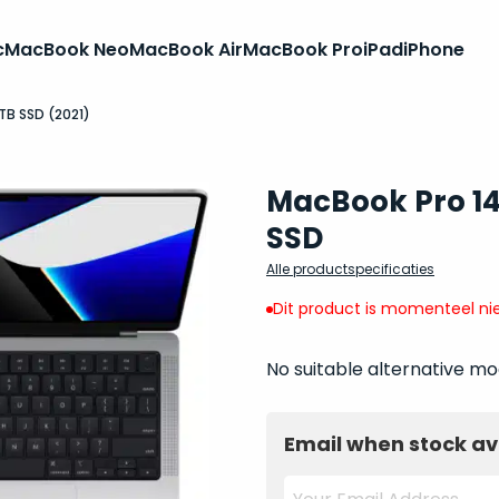
c
MacBook Neo
MacBook Air
MacBook Pro
iPad
iPhone
2TB SSD (2021)
MacBook Pro 14
SSD
Alle productspecificaties
Dit product is momenteel nie
No suitable alternative mo
Email when stock av