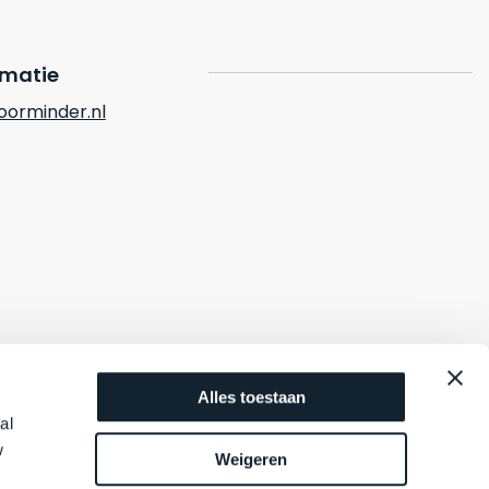
rmatie
orminder.nl
Alles toestaan
al
w
Weigeren