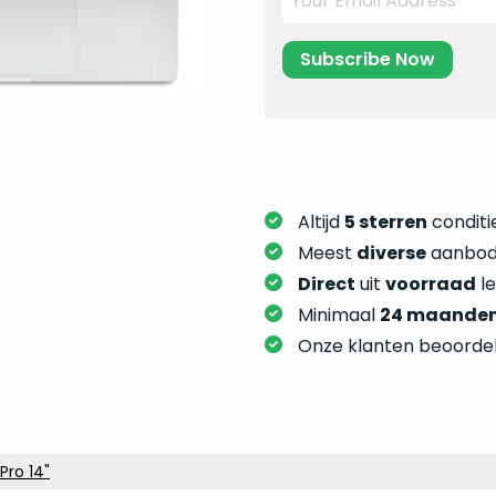
Altijd
5 sterren
conditie
Meest
diverse
aanbod:
Direct
uit
voorraad
l
Minimaal
24 maande
Onze klanten beoorde
Pro 14"