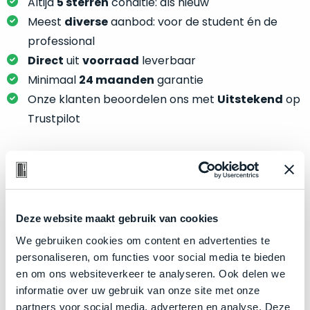
je
Altijd
5 sterren
conditie: als nieuw
je
nou
Meest
diverse
aanbod: voor de student én de
slim,
precies
professional
zonder
nodig?
Direct
uit
voorraad
leverbaar
concessies
te
Minimaal
24 maanden
garantie
We
doen
Onze klanten beoordelen ons met
Uitstekend
op
hebben
aan
inmiddels
Trustpilot
kwaliteit.
zoveel
verschillende
Hier
klanten
lees
voorzien
Product specificaties
je
van
welke
een
Model
MacBook Pro 14"
Deze website maakt gebruik van cookies
conditiebeschrijvingen
MacBook
Modeljaar
2021
We gebruiken cookies om content en advertenties te
wij
dat
personaliseren, om functies voor social media te bieden
bij
Kleur
Silver
we
en om ons websiteverkeer te analyseren. Ook delen we
onze
weten
Processor
M1 Pro met 8‑core CPU
informatie over uw gebruik van onze site met onze
producten
voor
Opslag
512GB SSD
partners voor social media, adverteren en analyse. Deze
gebruiken.