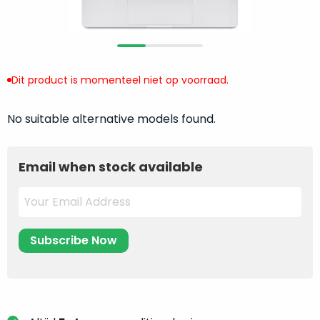
return
”
de
als
juiste
“ongebruikt,
MacBook
doos
te
eenmalig
Dit product is momenteel niet op voorraad.
kiezen.
geopend
”
Zeker
zijn
wanneer
No suitable alternative models found.
varianten
je
van
eigenlijk
onze
Email when stock available
niet
“
als
precies
nieuw
”-
weet
selectie:
waar
volledige
je
nieuwstaat,
moet
scherpe
beginnen.
prijs.
Wat
Zo
heb
bespaar