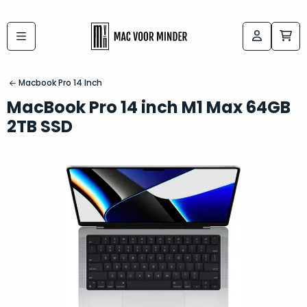
Bij
Labels:
macvoorminder.nl
kies
koop
Macbook Pro 14 Inch
de
je
MacBook Pro 14 inch M1 Max 64GB
altijd
Mac
2TB SSD
in
die
5-
bij
sterren
“
als
jou
nieuw
”
past
conditie
–
Het
gegarandeerd.
kan
Zowel
lastig
de
zijn
“
customer
om