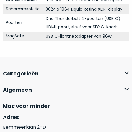
op
mist
perfecte
Schermresolutie
3024 x 1964 Liquid Retina XDR-display
mee
staat.
in
Drie Thunderbolt 4-poorten (USB‑C),
Poorten
Profiteer
gaan.
HDMI-poort, sleuf voor SDXC-kaart
van
MagSafe
USB‑C-lichtnetadapter van 96W
een
Ze
scherpe
zijn
prijs
–
voor
in
een
hun
product
Categorieën
categorie
dat
–
praktisch
gewoon
nieuw
Algemeen
is.
een
rocksolid
Minimaal
Mac voor minder
optie
.
24
Adres
Een
maanden
garantie
voorbeeld
Eemmeerlaan 2-D
bij
hiervan