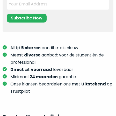
je
je
nou
slim,
precies
zonder
nodig?
concessies
te
We
doen
hebben
aan
inmiddels
kwaliteit.
Altijd
5 sterren
conditie: als nieuw
zoveel
Meest
diverse
aanbod: voor de student én de
verschillende
Hier
professional
klanten
lees
voorzien
Direct
uit
voorraad
leverbaar
je
van
Minimaal
24 maanden
garantie
welke
een
Onze klanten beoordelen ons met
Uitstekend
op
conditiebeschrijvingen
MacBook
wij
Trustpilot
dat
bij
we
onze
weten
producten
voor
gebruiken.