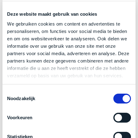
een
Optische en technische conditie:
‘
customer
Deze website maakt gebruik van cookies
return’
.
Dit
Kort
Als nieuw.
Dit betreft een
open
box
model, echter
We gebruiken cookies om content en advertenties te
model
uitgepakt
personaliseren, om functies voor social media te bieden
product zit
nieuw in de folie
. Verpakking enkel
biedt
en
en om ons websiteverkeer te analyseren. Ook delen we
geopend voor update van macOS.
het
binnen
informatie over uw gebruik van onze site met onze
beste
de
partners voor social media, adverteren en analyse. Deze
Klik hier
voor meer informatie over de ster vermelding
‘
all-
retourperiode
partners kunnen deze gegevens combineren met andere
bij producten
round’
teruggestuurd.
informatie die u aan ze heeft verstrekt of die ze hebben
pakket
Dus
verzameld op basis van uw gebruik van hun services.
binnen
niks
de
Zakelijk kopen? BTW is aftrekbaar!
refurbished,
Toestemmingsselectie
categorie.
niks
Noodzakelijk
De prijs is inclusief 21% BTW.
Het
vervangen.
is
Simpelweg
een
Voorkeuren
weinig
Mac
gebruikt.
die
Zowel
Statistieken