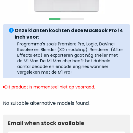
return
”
de
als
juiste
“ongebruikt,
MacBook
doos
te
Onze klanten kochten deze MacBook Pro 14
eenmalig
kiezen.
inch voor:
geopend
”
Zeker
Programma's zoals Premiere Pro, Logic, DaVinci
zijn
wanneer
Resolve en Blender (3D modeling). Renderen (After
varianten
je
Effects etc) en exporteren gaat nóg sneller met
van
de M1 Max. De M1 Max chip heeft het dubbele
eigenlijk
onze
aantal decode en encode engines wanneer
niet
vergeleken met de M1 Pro!
“
als
precies
nieuw
”-
weet
Dit product is momenteel niet op voorraad.
selectie:
waar
volledige
je
nieuwstaat,
No suitable alternative models found.
moet
scherpe
beginnen.
prijs.
Wat
Email when stock available
Zo
heb
bespaar