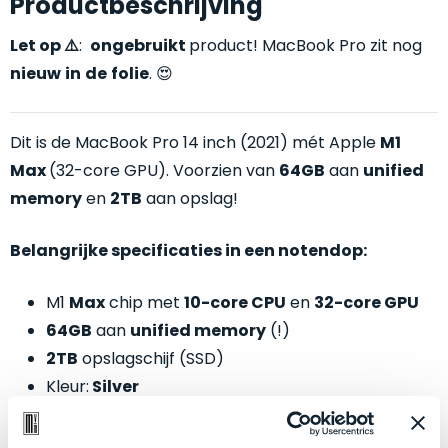
Productbeschrijving
welk
gebruiksdoel
Let op
⚠️
:
ongebruikt
product! MacBook Pro zit nog
een
nieuw
in
de
folie
. 😍
Mac
geschikt
is.
Dit is de MacBook Pro 14 inch (2021) mét Apple
M1
Max
(32-core GPU). Voorzien van
64GB
aan
unified
Op
Als
memory
en
2TB
aan opslag!
basis
nieuw
van
–
echte
klantervaringen
tref
Belangrijke specificaties in een notendop:
nauwelijks
je
gebruikt,
hier
M1
Max
chip met
10-core CPU
en
32-core GPU
maximaal
onze
64GB
aan
unified memory
(!)
voordeel.
labels.
2TB
opslagschijf (SSD)
Dit
Kleur:
Silver
Onze
product
favoriet
is