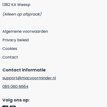
Mac
1382 KA Weesp
is
voor
de
MacBook
(Alleen op afspraak)
minder.
Pro
16
inch
Algemene voorwaarden
van
€1.649,00
.
Privacy beleid
Perfect
Cookies
voor
grafisch
Contact
Als
werk
nieuw
zoals
–
Contact informatie
foto-
Ongebruikt,
support@macvoorminder.nl
én
doos
videobewerking.
085 060 6664
éénmalig
IJzersterke
geopend.
prestaties
Volg ons op:
voor
Dit