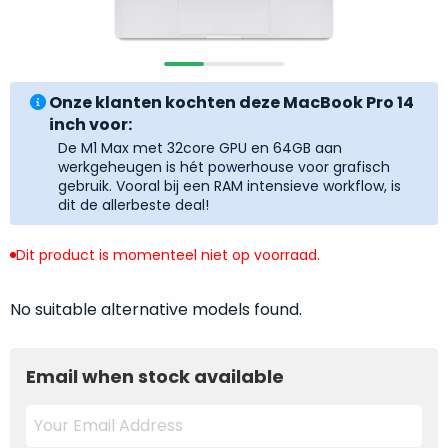
return
”
de
als
juiste
“ongebruikt,
MacBook
doos
te
Onze klanten kochten deze MacBook Pro 14
eenmalig
kiezen.
inch voor:
geopend
”
Zeker
De M1 Max met 32core GPU en 64GB aan
zijn
wanneer
werkgeheugen is hét powerhouse voor grafisch
varianten
je
gebruik. Vooral bij een RAM intensieve workflow, is
van
dit de allerbeste deal!
eigenlijk
onze
niet
“
als
Dit product is momenteel niet op voorraad.
precies
nieuw
”-
weet
selectie:
waar
No suitable alternative models found.
volledige
je
nieuwstaat,
moet
scherpe
Email when stock available
beginnen.
prijs.
Wat
Zo
heb
bespaar