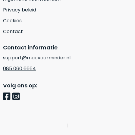
Mac
is
Privacy beleid
voor
de
MacBook
minder.
Cookies
Pro
16
Contact
inch
van
Contact informatie
€1.649,00
.
Perfect
support@macvoorminder.nl
voor
085 060 6664
grafisch
Als
werk
nieuw
Volg ons op:
zoals
–
foto-
Ongebruikt,
én
doos
videobewerking.
éénmalig
IJzersterke
geopend.
prestaties
voor
Dit