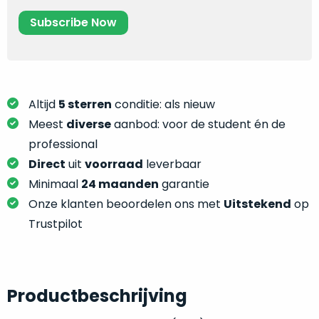
je
je
nou
slim,
precies
zonder
nodig?
concessies
te
We
doen
hebben
Altijd
5 sterren
conditie: als nieuw
aan
inmiddels
Meest
diverse
aanbod: voor de student én de
kwaliteit.
zoveel
professional
verschillende
Direct
uit
voorraad
leverbaar
Hier
klanten
lees
Minimaal
24 maanden
garantie
voorzien
je
Onze klanten beoordelen ons met
Uitstekend
op
van
welke
een
Trustpilot
conditiebeschrijvingen
MacBook
wij
dat
bij
we
onze
weten
Productbeschrijving
producten
voor
gebruiken.