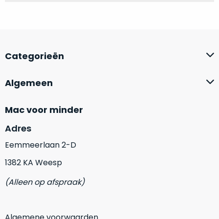
op
mist
perfecte
mee
staat.
in
Profiteer
gaan.
van
Categorieën
een
Ze
scherpe
zijn
Algemeen
prijs
–
voor
in
een
Mac voor minder
hun
product
categorie
dat
Adres
–
praktisch
Eemmeerlaan 2-D
gewoon
nieuw
is.
een
1382 KA Weesp
rocksolid
Minimaal
(Alleen op afspraak)
optie
.
24
Een
maanden
garantie
voorbeeld
bij
Algemene voorwaarden
hiervan