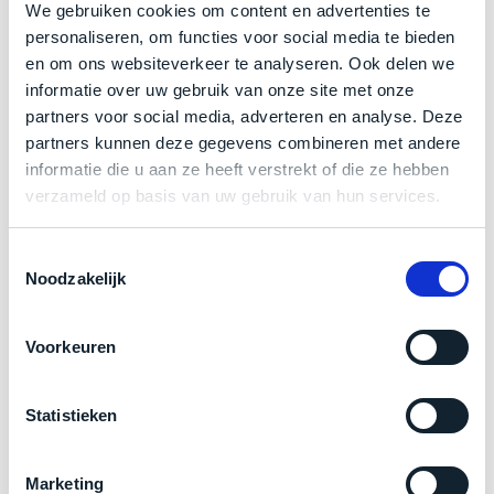
een
We gebruiken cookies om content en advertenties te
‘
customer
personaliseren, om functies voor social media te bieden
Klik hier
voor meer informatie over de ster vermelding
return’
.
en om ons websiteverkeer te analyseren. Ook delen we
Dit
Kort
bij producten
informatie over uw gebruik van onze site met onze
model
uitgepakt
partners voor social media, adverteren en analyse. Deze
biedt
en
partners kunnen deze gegevens combineren met andere
het
binnen
Zakelijk kopen? BTW is aftrekbaar!
informatie die u aan ze heeft verstrekt of die ze hebben
beste
de
verzameld op basis van uw gebruik van hun services.
‘
all-
De prijs is inclusief 21% BTW.
retourperiode
round’
teruggestuurd.
Toestemmingsselectie
pakket
Dus
Noodzakelijk
binnen
niks
de
refurbished,
categorie.
niks
Voorkeuren
Het
vervangen.
is
Simpelweg
Statistieken
een
weinig
Mac
gebruikt.
die
Zowel
Marketing