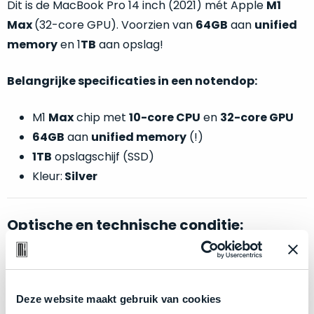
Dit is de MacBook Pro 14 inch (2021) mét Apple
M1
welk
gebruiksdoel
Max
(32-core GPU). Voorzien van
64GB
aan
unified
een
memory
en 1
TB
aan opslag!
Mac
geschikt
Belangrijke specificaties in een notendop:
is.
M1
Max
chip met
10-core CPU
en
32-core GPU
Op
Als
64GB
aan
unified memory
(!)
basis
nieuw
1TB
opslagschijf (SSD)
van
–
echte
klantervaringen
tref
Kleur:
Silver
nauwelijks
je
gebruikt,
hier
maximaal
Optische en technische conditie:
onze
voordeel.
labels.
Dit
Als nieuw.
Dit betreft een
open
box
model, echter
Onze
product
product zit
nieuw in de folie
. Verpakking enkel
favoriet
is
Deze website maakt gebruik van cookies
geopend voor update van macOS.