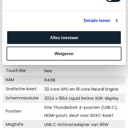
zich
optisch
heeft
als
Product specificaties
bewezen
technisch
Details tonen
en
niet
Model
MacBook Pro 14"
waar
van
Modeljaar
2021
–
nieuw
Alles toestaan
wij
Kleur
Silver
te
–
onderscheiden.
Processor
M1 Max met 10‑core CPU
Weigeren
er
Opslag
1TB SSD
veel
Betreft
van
Touch Bar
Nee
een
hebben
nagenoeg
RAM
64GB
verkocht.
ongebruikt
Grafische kaart
32‑core GPU en 16‑core Neural Engine
apparaat.
Je
kan
Schermresolutie
3024 x 1964 Liquid Retina XDR-display
Grondig
er
gecontroleerd:
Drie Thunderbolt 4-poorten (USB‑C),
vrijwel
Door
Poorten
HDMI-poort, sleuf voor SDXC-kaart
ons
niet
geïnspecteerd
MagSafe
USB‑C-lichtnetadapter van 96W
de