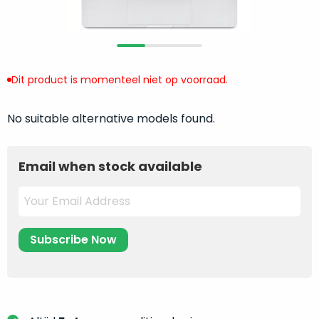
return
”
de
als
juiste
“ongebruikt,
MacBook
doos
te
eenmalig
Dit product is momenteel niet op voorraad.
kiezen.
geopend
”
Zeker
zijn
wanneer
No suitable alternative models found.
varianten
je
van
eigenlijk
onze
Email when stock available
niet
“
als
precies
nieuw
”-
weet
selectie:
waar
volledige
je
nieuwstaat,
moet
scherpe
beginnen.
prijs.
Wat
Zo
heb
bespaar