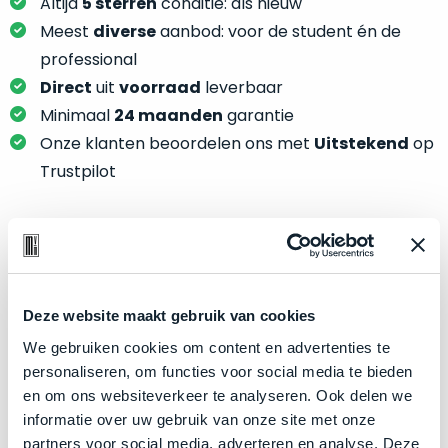
je
Altijd
5 sterren
conditie: als nieuw
je
nou
Meest
diverse
aanbod: voor de student én de
slim,
precies
professional
zonder
nodig?
Direct
uit
voorraad
leverbaar
concessies
te
Minimaal
24 maanden
garantie
We
doen
Onze klanten beoordelen ons met
Uitstekend
op
hebben
aan
inmiddels
Trustpilot
kwaliteit.
zoveel
verschillende
Hier
klanten
lees
voorzien
Product specificaties
je
van
welke
een
Model
MacBook Pro 14"
Deze website maakt gebruik van cookies
conditiebeschrijvingen
MacBook
Modeljaar
2021
We gebruiken cookies om content en advertenties te
wij
dat
personaliseren, om functies voor social media te bieden
bij
Kleur
Silver
we
en om ons websiteverkeer te analyseren. Ook delen we
onze
weten
Processor
M1 Max met 10‑core CPU
informatie over uw gebruik van onze site met onze
producten
voor
Opslag
4TB SSD
partners voor social media, adverteren en analyse. Deze
gebruiken.