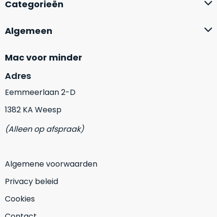
Categorieën
Mac
is
voor
de
MacBook
minder.
Algemeen
Pro
16
Mac voor minder
inch
van
Adres
€1.649,00
.
Perfect
Eemmeerlaan 2-D
voor
1382 KA Weesp
grafisch
Als
werk
(Alleen op afspraak)
nieuw
zoals
–
foto-
Ongebruikt,
én
Algemene voorwaarden
doos
videobewerking.
éénmalig
Privacy beleid
IJzersterke
geopend.
prestaties
Cookies
voor
Dit
Contact