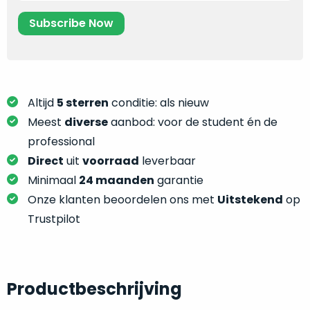
je
je
nou
slim,
precies
zonder
nodig?
concessies
te
We
doen
hebben
Altijd
5 sterren
conditie: als nieuw
aan
inmiddels
Meest
diverse
aanbod: voor de student én de
kwaliteit.
zoveel
professional
verschillende
Hier
Direct
uit
voorraad
leverbaar
klanten
lees
Minimaal
24 maanden
garantie
voorzien
je
Onze klanten beoordelen ons met
Uitstekend
op
van
welke
een
Trustpilot
conditiebeschrijvingen
MacBook
wij
dat
bij
we
onze
weten
Productbeschrijving
producten
voor
gebruiken.