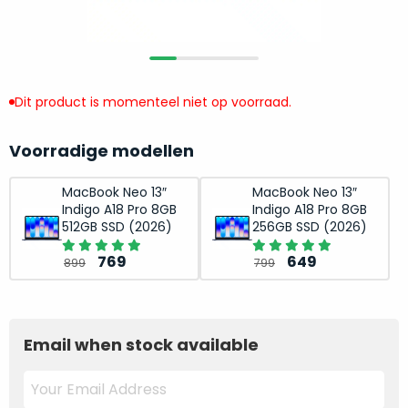
return
”
de
als
juiste
“ongebruikt,
MacBook
doos
te
eenmalig
Dit product is momenteel niet op voorraad.
kiezen.
geopend
”
Zeker
zijn
wanneer
Voorradige modellen
varianten
je
van
eigenlijk
MacBook Neo 13″
MacBook Neo 13″
onze
Indigo A18 Pro 8GB
Indigo A18 Pro 8GB
niet
“
als
512GB SSD (2026)
256GB SSD (2026)
precies
nieuw
”-
weet
Oorspronkelijke
Huidige
Oorspronkelijke
Huidige
769
649
899
799
selectie:
waar
prijs
prijs
prijs
prijs
volledige
je
was:
is:
was:
is:
nieuwstaat,
moet
899.
769.
799.
649.
scherpe
Email when stock available
beginnen.
prijs.
Wat
Zo
heb
bespaar