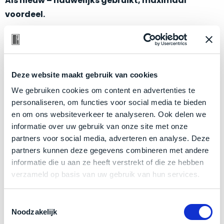
Als nieuw – nauwelijks gebruikt, maximaal
een
voordeel.
‘
customer
return’
.
Dit
Kort
Dit apparaat is een ‘
customer return’
. Deze is nieuw
model
uitgepakt
verkocht en binnen de retourperiode geretourneerd.
biedt
en
Dat is het merendeel van ons aanbod. Dus niks
het
binnen
Deze website maakt gebruik van cookies
refurbished, niks vervangen. Simpelweg weinig
beste
de
We gebruiken cookies om content en advertenties te
‘
all-
gebruikt. Zowel optisch als technisch niet van nieuw te
retourperiode
personaliseren, om functies voor social media te bieden
round’
onderscheiden.
teruggestuurd.
en om ons websiteverkeer te analyseren. Ook delen we
pakket
Dus
informatie over uw gebruik van onze site met onze
binnen
niks
Betreft een
nagenoeg
ongebruikt apparaat.
partners voor social media, adverteren en analyse. Deze
de
refurbished,
Minimaal 24 maanden garantie bij Mac voor
partners kunnen deze gegevens combineren met andere
categorie.
niks
informatie die u aan ze heeft verstrekt of die ze hebben
minder.
Het
vervangen.
verzameld op basis van uw gebruik van hun services.
Grondig gecontroleerd: Door ons geïnspecteerd
is
Simpelweg
een
op perfecte staat.
weinig
Mac
Toestemmingsselectie
De batterij is altijd in nieuwstaat: technisch 100%
gebruikt.
Noodzakelijk
die
Zowel
gezond, met een zeer laag aantal laadcycli.