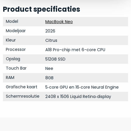
op
mist
Product specificaties
perfecte
mee
staat.
in
Model
MacBook Neo
Profiteer
gaan.
van
Modeljaar
2026
een
Ze
Kleur
Citrus
scherpe
zijn
prijs
Processor
A18 Pro-chip met 6-core CPU
–
voor
Opslag
512GB SSD
in
een
hun
Touch Bar
Nee
product
categorie
dat
RAM
8GB
–
praktisch
Grafische kaart
5‑core GPU en 16‑core Neural Engine
gewoon
nieuw
is.
een
Schermresolutie
2408 x 1506 Liquid Retina‑display
rocksolid
Minimaal
optie
.
24
Een
maanden
garantie
voorbeeld
bij
hiervan