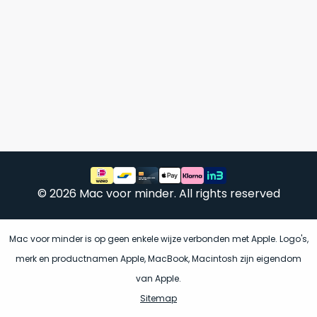
een
voorgaande
MacBook
model
die
achter
zodanig
in
goed
magazijnen.
geprijsd
Wij
is
nemen
voor
deze
de
voorraad
prestaties
over!
die
De
© 2026 Mac voor minder. All rights reserved
worden
doos
geleverd,
wordt
dat
slechts
Mac voor minder is op geen enkele wijze verbonden met Apple. Logo's,
wij
dit
één
merk en productnamen Apple, MacBook, Macintosh zijn eigendom
adviseren
keer
van Apple.
als
geopend
onze
favoriet
.
Sitemap
om