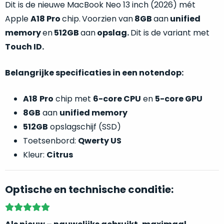
Dit is de nieuwe MacBook Neo 13 inch (2026) mét
welk
gebruiksdoel
Apple
A18
Pro
chip.
Voorzien van
8GB
aan
unified
een
memory
en
512GB
aan
opslag.
Dit is de variant met
Mac
Touch ID.
geschikt
is.
Belangrijke specificaties in een notendop:
Op
Als
A18
Pro
chip met
6-core CPU
en
5-core GPU
basis
nieuw
8GB
aan
unified memory
van
–
echte
klantervaringen
tref
512GB
opslagschijf (SSD)
nauwelijks
je
Toetsenbord:
Qwerty US
gebruikt,
hier
maximaal
Kleur:
Citrus
onze
voordeel.
labels.
Optische en technische conditie:
Dit
Onze
product
favoriet
is