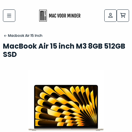
Bij
Labels:
macvoorminder.nl
kies
koop
Macbook Air 15 Inch
de
je
MacBook Air 15 inch M3 8GB 512GB
altijd
Mac
SSD
in
die
5-
bij
sterren
“
als
jou
nieuw
”
past
conditie
–
Het
gegarandeerd.
kan
Zowel
lastig
de
zijn
“
customer
om