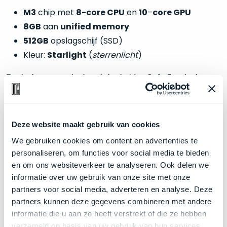
welk
M3
chip met
8-core CPU
en
10
–
core GPU
gebruiksdoel
8GB
aan
unified memory
een
512GB
opslagschijf (SSD)
Mac
geschikt
Kleur:
Starlight
(
sterrenlicht
)
is.
Toebehoren zoals de originele MagSafe 3 oplader
Op
worden meegeleverd.
Als
basis
nieuw
van
–
Deze website maakt gebruik van cookies
echte
klantervaringen
tref
nauwelijks
Zakelijk kopen? BTW is aftrekbaar!
je
We gebruiken cookies om content en advertenties te
gebruikt,
hier
personaliseren, om functies voor social media te bieden
maximaal
De prijs is inclusief 21% BTW.
onze
en om ons websiteverkeer te analyseren. Ook delen we
voordeel.
labels.
informatie over uw gebruik van onze site met onze
partners voor social media, adverteren en analyse. Deze
Dit
Onze
partners kunnen deze gegevens combineren met andere
product
informatie die u aan ze heeft verstrekt of die ze hebben
favoriet
is
verzameld op basis van uw gebruik van hun services.