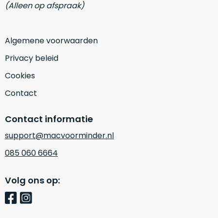
op
(Alleen op afspraak)
mist
perfecte
mee
staat.
in
Profiteer
Algemene voorwaarden
gaan.
van
Privacy beleid
een
Ze
scherpe
Cookies
zijn
prijs
–
Contact
voor
in
een
hun
product
Contact informatie
categorie
dat
–
support@macvoorminder.nl
praktisch
gewoon
nieuw
085 060 6664
is.
een
rocksolid
Minimaal
Volg ons op:
optie
.
24
Een
maanden
garantie
voorbeeld
bij
hiervan