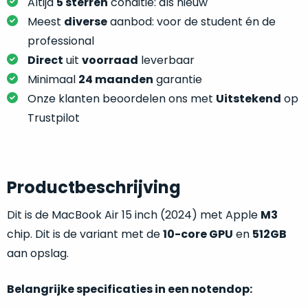
je
Altijd
5 sterren
conditie: als nieuw
je
nou
Meest
diverse
aanbod: voor de student én de
slim,
precies
professional
zonder
nodig?
Direct
uit
voorraad
leverbaar
concessies
te
Minimaal
24 maanden
garantie
We
doen
Onze klanten beoordelen ons met
Uitstekend
op
hebben
aan
inmiddels
Trustpilot
kwaliteit.
zoveel
verschillende
Hier
klanten
lees
voorzien
Productbeschrijving
je
van
welke
Dit is de MacBook Air 15 inch (2024) met Apple
M3
een
conditiebeschrijvingen
MacBook
chip. Dit is de variant met de
10-core GPU
en
512GB
wij
dat
aan opslag.
bij
we
onze
weten
Belangrijke specificaties in een notendop:
producten
voor
gebruiken.