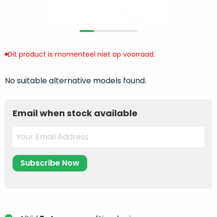
return
”
de
als
juiste
“ongebruikt,
MacBook
doos
te
eenmalig
Dit product is momenteel niet op voorraad.
kiezen.
geopend
”
Zeker
zijn
wanneer
No suitable alternative models found.
varianten
je
van
eigenlijk
onze
Email when stock available
niet
“
als
precies
nieuw
”-
weet
selectie:
waar
volledige
je
nieuwstaat,
moet
scherpe
beginnen.
prijs.
Wat
Zo
heb
bespaar