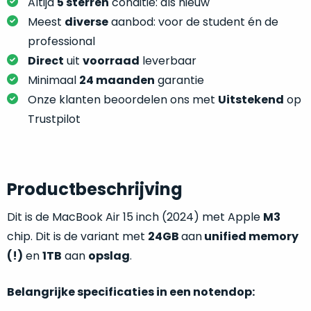
je
Altijd
5 sterren
conditie: als nieuw
je
nou
Meest
diverse
aanbod: voor de student én de
slim,
precies
professional
zonder
nodig?
Direct
uit
voorraad
leverbaar
concessies
te
Minimaal
24 maanden
garantie
We
doen
Onze klanten beoordelen ons met
Uitstekend
op
hebben
aan
inmiddels
Trustpilot
kwaliteit.
zoveel
verschillende
Hier
klanten
lees
voorzien
Productbeschrijving
je
van
welke
Dit is de MacBook Air 15 inch (2024) met Apple
M3
een
conditiebeschrijvingen
MacBook
chip. Dit is de variant met
24GB
aan
unified memory
wij
dat
(!)
en
1TB
aan
opslag
.
bij
we
onze
weten
Belangrijke specificaties in een notendop:
producten
voor
gebruiken.