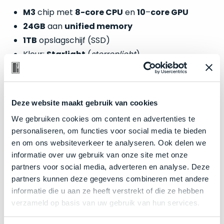
welk
M3
chip met
8-core CPU
en
10
–
core GPU
gebruiksdoel
24GB
aan
unified memory
een
1TB
opslagschijf (SSD)
Mac
geschikt
Kleur:
Starlight
(
sterrenlicht
)
is.
Op
Als
Zakelijk kopen? BTW is aftrekbaar!
basis
Deze website maakt gebruik van cookies
nieuw
van
De prijs is inclusief 21% BTW.
–
We gebruiken cookies om content en advertenties te
echte
klantervaringen
tref
nauwelijks
personaliseren, om functies voor social media te bieden
je
gebruikt,
en om ons websiteverkeer te analyseren. Ook delen we
hier
maximaal
informatie over uw gebruik van onze site met onze
onze
voordeel.
partners voor social media, adverteren en analyse. Deze
labels.
partners kunnen deze gegevens combineren met andere
Dit
informatie die u aan ze heeft verstrekt of die ze hebben
Onze
product
verzameld op basis van uw gebruik van hun services.
favoriet
is