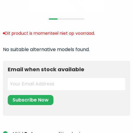
return
”
de
als
juiste
“ongebruikt,
MacBook
doos
te
eenmalig
Dit product is momenteel niet op voorraad.
kiezen.
geopend
”
Zeker
zijn
wanneer
No suitable alternative models found.
varianten
je
van
eigenlijk
onze
Email when stock available
niet
“
als
precies
nieuw
”-
weet
selectie:
waar
volledige
je
nieuwstaat,
moet
scherpe
beginnen.
prijs.
Wat
Zo
heb
bespaar