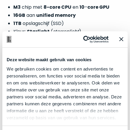
welk
M3
chip met
8-core CPU
en
10
–
core GPU
gebruiksdoel
16GB
aan
unified memory
een
1TB
opslagschijf (SSD)
Mac
geschikt
Kleur:
Starlight
(
sterrenlicht
)
is.
Op
Als
Zakelijk kopen? BTW is aftrekbaar!
basis
Deze website maakt gebruik van cookies
nieuw
van
De prijs is inclusief 21% BTW.
–
We gebruiken cookies om content en advertenties te
echte
klantervaringen
tref
nauwelijks
personaliseren, om functies voor social media te bieden
je
gebruikt,
en om ons websiteverkeer te analyseren. Ook delen we
hier
maximaal
informatie over uw gebruik van onze site met onze
onze
voordeel.
partners voor social media, adverteren en analyse. Deze
labels.
partners kunnen deze gegevens combineren met andere
Dit
informatie die u aan ze heeft verstrekt of die ze hebben
Onze
product
verzameld op basis van uw gebruik van hun services.
favoriet
is