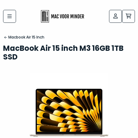
Bij
Labels:
macvoorminder.nl
kies
koop
Macbook Air 15 Inch
de
je
MacBook Air 15 inch M3 16GB 1TB
altijd
Mac
SSD
in
die
5-
bij
sterren
“
als
jou
nieuw
”
past
conditie
–
Het
gegarandeerd.
kan
Zowel
lastig
de
zijn
“
customer
om