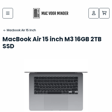
Bij
Labels:
macvoorminder.nl
kies
koop
Macbook Air 15 Inch
de
je
MacBook Air 15 inch M3 16GB 2TB
altijd
Mac
SSD
in
die
5-
bij
sterren
“
als
jou
nieuw
”
past
conditie
–
Het
gegarandeerd.
kan
Zowel
lastig
de
zijn
“
customer
om