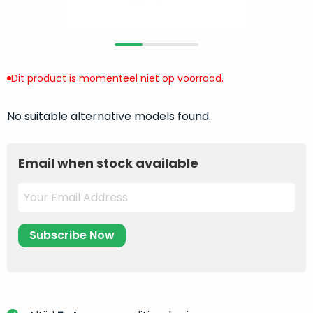
return
”
de
als
juiste
“ongebruikt,
MacBook
doos
te
eenmalig
Dit product is momenteel niet op voorraad.
kiezen.
geopend
”
Zeker
zijn
wanneer
No suitable alternative models found.
varianten
je
van
eigenlijk
onze
Email when stock available
niet
“
als
precies
nieuw
”-
weet
selectie:
waar
volledige
je
nieuwstaat,
moet
scherpe
beginnen.
prijs.
Wat
Zo
heb
bespaar