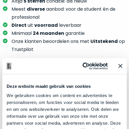
je
Altijd
5 sterren
conditie: als nieuw
je
nou
Meest
diverse
aanbod: voor de student én de
slim,
precies
professional
zonder
nodig?
Direct
uit
voorraad
leverbaar
concessies
te
Minimaal
24 maanden
garantie
We
doen
Onze klanten beoordelen ons met
Uitstekend
op
hebben
aan
inmiddels
Trustpilot
kwaliteit.
zoveel
verschillende
Hier
klanten
lees
voorzien
Product specificaties
je
van
Deze website maakt gebruik van cookies
welke
een
Model
MacBook Air 15"
conditiebeschrijvingen
We gebruiken cookies om content en advertenties te
MacBook
Modeljaar
2024
wij
personaliseren, om functies voor social media te bieden
dat
bij
Kleur
Space Gray
en om ons websiteverkeer te analyseren. Ook delen we
we
onze
informatie over uw gebruik van onze site met onze
weten
Processor
M3 met 8‑core CPU
producten
partners voor social media, adverteren en analyse. Deze
voor
Opslag
2TB SSD
gebruiken.