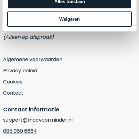
een
Alles toestaan
Adres
‘
customer
Eemmeerlaan 2-D
return’
.
Weigeren
Dit
Kort
1382 KA Weesp
model
uitgepakt
biedt
(Alleen op afspraak)
en
het
binnen
beste
de
‘
all-
Algemene voorwaarden
retourperiode
round’
teruggestuurd.
Privacy beleid
pakket
Dus
binnen
Cookies
niks
de
refurbished,
Contact
categorie.
niks
Het
vervangen.
Contact informatie
is
Simpelweg
een
support@macvoorminder.nl
weinig
Mac
gebruikt.
085 060 6664
die
Zowel