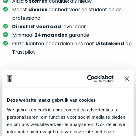
je
Altijd
5 sterren
conditie: als nieuw
je
nou
Meest
diverse
aanbod: voor de student én de
slim,
precies
professional
zonder
nodig?
Direct
uit
voorraad
leverbaar
concessies
te
Minimaal
24 maanden
garantie
We
doen
Onze klanten beoordelen ons met
Uitstekend
op
hebben
aan
inmiddels
Trustpilot
kwaliteit.
zoveel
verschillende
Hier
klanten
lees
voorzien
Product specificaties
je
van
welke
een
Model
MacBook Air 15"
conditiebeschrijvingen
Deze website maakt gebruik van cookies
MacBook
Modeljaar
2023
wij
dat
We gebruiken cookies om content en advertenties te
bij
Kleur
Space Gray
we
personaliseren, om functies voor social media te bieden
onze
weten
Processor
en om ons websiteverkeer te analyseren. Ook delen we
M2 met 8‑core CPU
producten
voor
informatie over uw gebruik van onze site met onze
Opslag
256GB SSD
gebruiken.