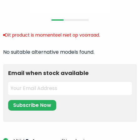
return
”
de
als
juiste
“ongebruikt,
MacBook
doos
te
eenmalig
Dit product is momenteel niet op voorraad.
kiezen.
geopend
”
Zeker
zijn
wanneer
No suitable alternative models found.
varianten
je
van
eigenlijk
onze
Email when stock available
niet
“
als
precies
nieuw
”-
weet
selectie:
waar
volledige
je
nieuwstaat,
moet
scherpe
beginnen.
prijs.
Wat
Zo
heb
bespaar