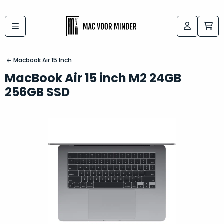
Bij
Labels:
macvoorminder.nl
kies
koop
Macbook Air 15 Inch
de
je
MacBook Air 15 inch M2 24GB
altijd
Mac
256GB SSD
in
die
5-
bij
sterren
“
als
jou
nieuw
”
past
conditie
–
Het
gegarandeerd.
kan
Zowel
lastig
de
zijn
“
customer
om