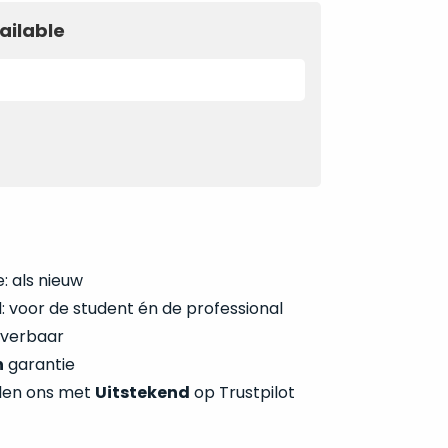
1.399.
1.199.
1.399.
1.199.
ailable
: als nieuw
 voor de student én de professional
everbaar
n
garantie
len ons met
Uitstekend
op Trustpilot