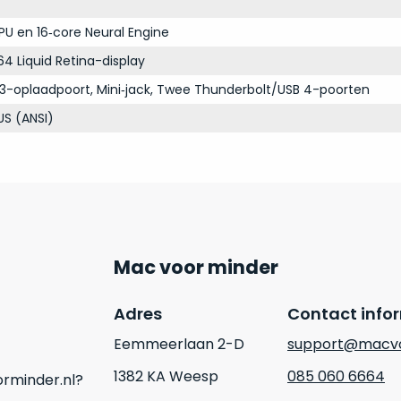
PU en 16‑core Neural Engine
64 Liquid Retina-display
3-oplaadpoort, Mini‑jack, Twee Thunderbolt/USB 4-poorten
S (ANSI)
Mac voor minder
Adres
Contact info
Eemmeerlaan 2-D
support@macvo
1382 KA Weesp
085 060 6664
rminder.nl?