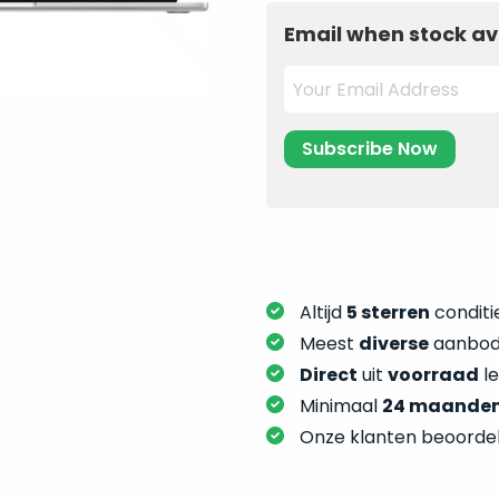
Email when stock av
Altijd
5 sterren
conditie
Meest
diverse
aanbod:
Direct
uit
voorraad
l
Minimaal
24 maande
Onze klanten beoorde