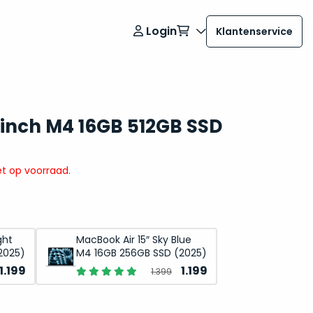
Login
Klantenservice
 inch M4 16GB 512GB SSD
t op voorraad.
ght
MacBook Air 15″ Sky Blue
2025)
M4 16GB 256GB SSD (2025)
Oorspronkelijke
Huidige
Oorspronkelijke
Huidige
1.199
1.199
1.399
prijs
prijs
prijs
prijs
was:
is:
was:
is: