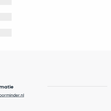
rmatie
orminder.nl