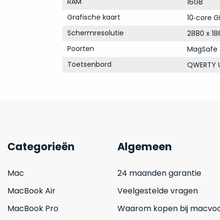
RAM
16GB
Grafische kaart
10‑core G
Schermresolutie
2880 x 18
Poorten
MagSafe 
Toetsenbord
QWERTY U
Categorieën
Algemeen
Mac
24 maanden garantie
MacBook Air
Veelgestelde vragen
MacBook Pro
Waarom kopen bij macvoo