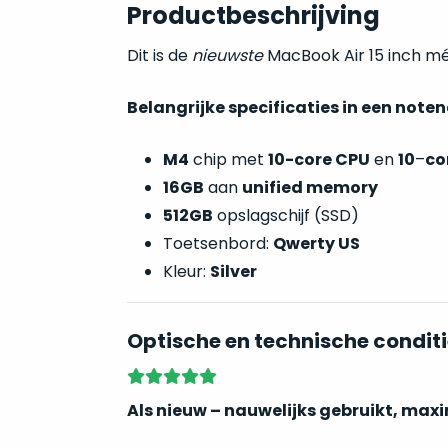
Productbeschrijving
Dit is de
nieuwste
MacBook Air 15 inch m
Belangrijke specificaties in een note
M4
chip met
10-core CPU
en
10
–
co
16GB
aan
unified memory
512GB
opslagschijf (SSD)
Toetsenbord:
Qwerty US
Kleur:
Silver
Optische en technische conditi
Als nieuw – nauwelijks gebruikt, max