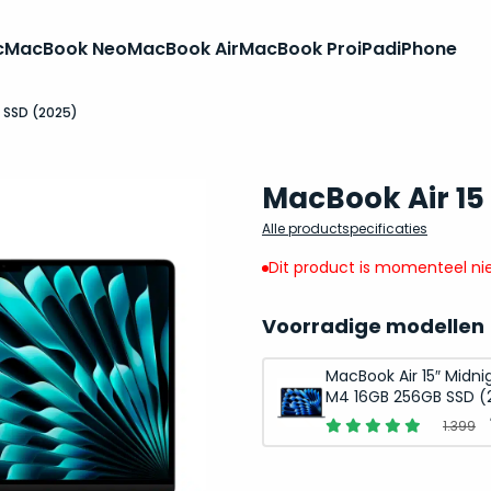
c
MacBook Neo
MacBook Air
MacBook Pro
iPad
iPhone
B SSD (2025)
MacBook Air 15
Alle productspecificaties
Dit product is momenteel nie
Voorradige modellen
MacBook Air 15″ Midni
M4 16GB 256GB SSD (
1.399