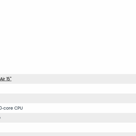
ir 15"
0‑core CPU
D