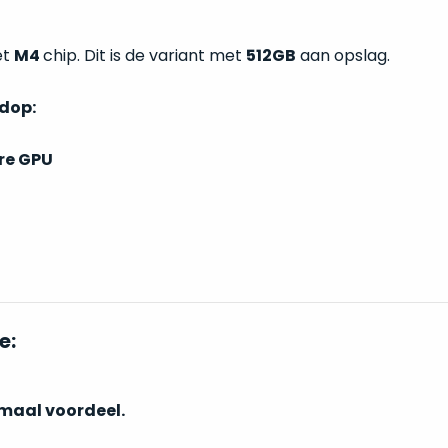
ét
M4
chip. Dit is de variant met
512GB
aan opslag.
ndop:
re GPU
e:
imaal voordeel.