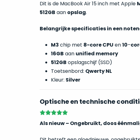
Dit is de
MacBook Air 15 inch met Apple
512GB
aan
opslag
.
Belangrijke specificaties in een note
M3
chip met
8-core CPU
en
10
–
cor
16GB
aan
unified memory
512GB
opslagschijf (SSD)
Toetsenbord:
Qwerty NL
Kleur:
Silver
Optische en technische conditi
Als nieuw – Ongebruikt, doos éénmal
Dit betreft een gloednieuwe, ongebruik