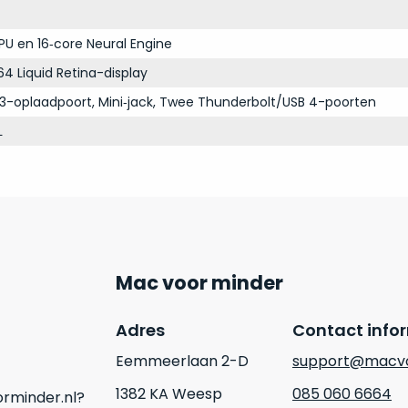
PU en 16‑core Neural Engine
64 Liquid Retina-display
3-oplaadpoort, Mini‑jack, Twee Thunderbolt/USB 4-poorten
L
Mac voor minder
Adres
Contact info
Eemmeerlaan 2-D
support@macvo
1382 KA Weesp
085 060 6664
rminder.nl?