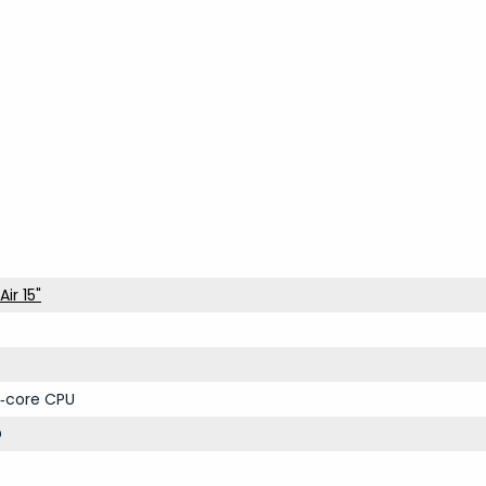
ir 15"
‑core CPU
D