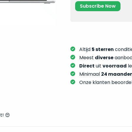
Altijd
5 sterren
conditie
Meest
diverse
aanbod:
Direct
uit
voorraad
l
Minimaal
24 maande
Onze klanten beoorde
! 😍