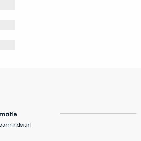
rmatie
orminder.nl