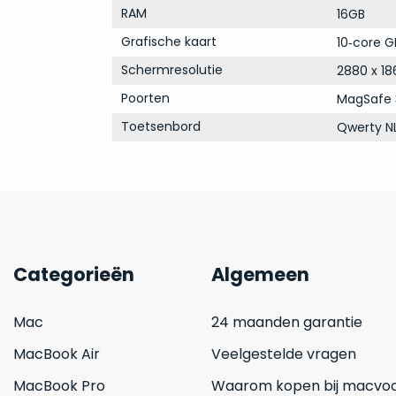
RAM
16GB
Grafische kaart
10‑core G
Schermresolutie
2880 x 18
Poorten
MagSafe 
Toetsenbord
Qwerty N
Categorieën
Algemeen
Mac
24 maanden garantie
MacBook Air
Veelgestelde vragen
MacBook Pro
Waarom kopen bij macvoo