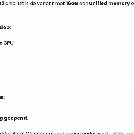
M3
chip. Dit is de variant met
16GB
aan
unified memory
e
ndop:
e GPU
e:
ig geopend.
te MacBook. Wanneer er een nieuw model wordt uitgebrac