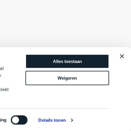
Alles toestaan
al
w
Weigeren
trekt
ing
Details tonen
le.
Sitemap