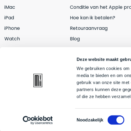
iMac
Conditie van het Apple pr
iPad
Hoe kan ik betalen?
iPhone
Retouraanvraag
Watch
Blog
Inruilen
Contact
Deze website maakt gebru
We gebruiken cookies om c
media te bieden en om ons
gebruik van onze site met
partners kunnen deze gege
of die ze hebben verzamel
© 2026 Mac voor minder. All rights reserved
Toestemmingsselectie
Noodzakelijk
Mac voor minder is op geen enkele wijze verbonden met Apple. Logo's