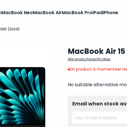
c
MacBook Neo
MacBook Air
MacBook Pro
iPad
iPhone
B SSD (2024)
MacBook Air 15
Alle productspecificaties
Dit product is momenteel nie
No suitable alternative mo
Email when stock av