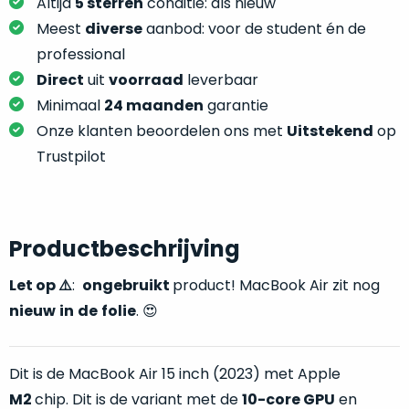
je
Altijd
5 sterren
conditie: als nieuw
je
nou
Meest
diverse
aanbod: voor de student én de
slim,
precies
professional
zonder
nodig?
Direct
uit
voorraad
leverbaar
concessies
te
Minimaal
24 maanden
garantie
We
doen
Onze klanten beoordelen ons met
Uitstekend
op
hebben
aan
inmiddels
Trustpilot
kwaliteit.
zoveel
verschillende
Hier
klanten
lees
voorzien
Productbeschrijving
je
van
welke
Let op
⚠️
:
ongebruikt
product! MacBook Air zit nog
een
conditiebeschrijvingen
MacBook
nieuw
in
de
folie
. 😍
wij
dat
bij
we
onze
Dit is de MacBook Air 15 inch (2023) met Apple
weten
producten
voor
M2
chip. Dit is de variant met de
10-core GPU
en
gebruiken.