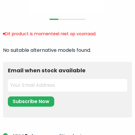
return
”
de
als
juiste
“ongebruikt,
MacBook
doos
te
eenmalig
Dit product is momenteel niet op voorraad.
kiezen.
geopend
”
Zeker
zijn
wanneer
No suitable alternative models found.
varianten
je
van
eigenlijk
onze
Email when stock available
niet
“
als
precies
nieuw
”-
weet
selectie:
waar
volledige
je
nieuwstaat,
moet
scherpe
beginnen.
prijs.
Wat
Zo
heb
bespaar