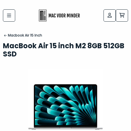
Bij
Labels:
macvoorminder.nl
kies
koop
Macbook Air 15 Inch
de
je
MacBook Air 15 inch M2 8GB 512GB
altijd
Mac
SSD
in
die
5-
bij
sterren
“
als
jou
nieuw
”
past
conditie
–
Het
gegarandeerd.
kan
Zowel
lastig
de
zijn
“
customer
om