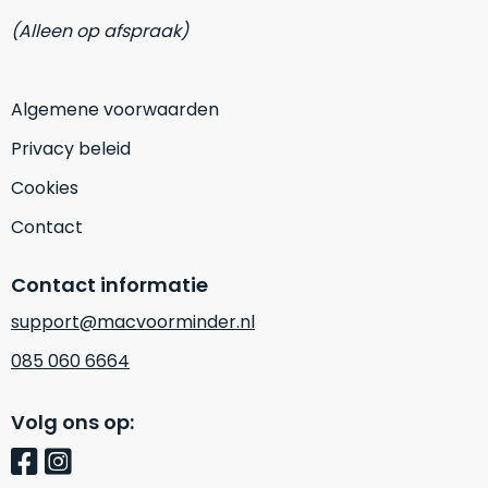
op
mist
(Alleen op afspraak)
perfecte
mee
staat.
in
Profiteer
gaan.
Algemene voorwaarden
van
een
Ze
Privacy beleid
scherpe
zijn
prijs
Cookies
–
voor
in
Contact
een
hun
product
categorie
dat
Contact informatie
–
praktisch
support@macvoorminder.nl
gewoon
nieuw
is.
een
085 060 6664
rocksolid
Minimaal
optie
.
24
Volg ons op:
Een
maanden
garantie
voorbeeld
bij
hiervan