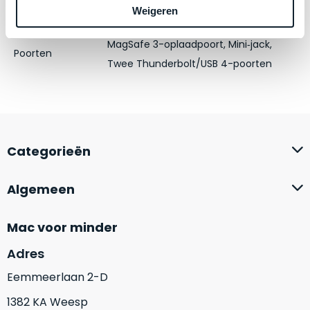
zich
optisch
Weigeren
heeft
Schermresolutie
2880 x 1864 Liquid Retina-display
als
bewezen
technisch
MagSafe 3-oplaadpoort, Mini‑jack,
en
Poorten
niet
Twee Thunderbolt/USB 4-poorten
waar
van
–
nieuw
wij
te
–
onderscheiden.
er
Categorieën
veel
Betreft
van
een
hebben
nagenoeg
Algemeen
verkocht.
ongebruikt
apparaat.
Je
Mac voor minder
kan
Grondig
Adres
er
gecontroleerd:
vrijwel
Door
Eemmeerlaan 2-D
ons
niet
geïnspecteerd
1382 KA Weesp
de