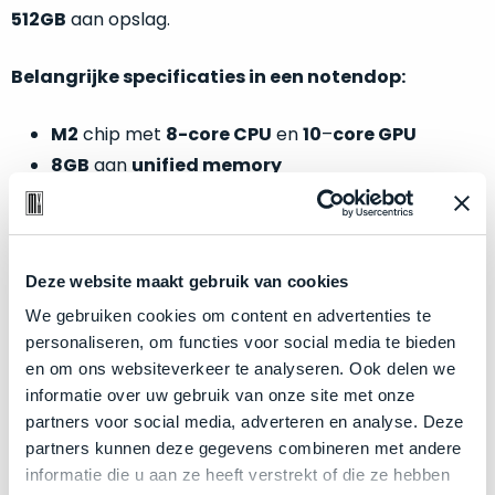
welk
512GB
aan opslag.
gebruiksdoel
een
Belangrijke specificaties in een notendop:
Mac
geschikt
M2
chip met
8-core CPU
en
10
–
core GPU
is.
8GB
aan
unified memory
512GB
opslagschijf (SSD)
Op
Als
basis
Kleur:
Silver
nieuw
van
–
echte
klantervaringen
tref
Deze website maakt gebruik van cookies
nauwelijks
je
gebruikt,
We gebruiken cookies om content en advertenties te
Zakelijk kopen? BTW is aftrekbaar!
hier
maximaal
personaliseren, om functies voor social media te bieden
onze
De prijs is inclusief 21% BTW.
voordeel.
en om ons websiteverkeer te analyseren. Ook delen we
labels.
informatie over uw gebruik van onze site met onze
Dit
partners voor social media, adverteren en analyse. Deze
Onze
product
partners kunnen deze gegevens combineren met andere
favoriet
is
informatie die u aan ze heeft verstrekt of die ze hebben