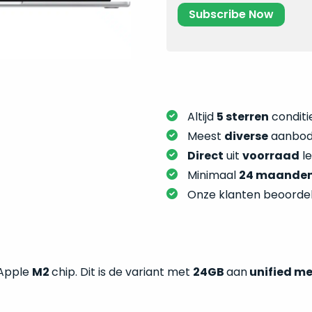
Altijd
5 sterren
conditie
Meest
diverse
aanbod:
Direct
uit
voorraad
l
Minimaal
24 maande
Onze klanten beoorde
 Apple
M2
chip. Dit is de variant met
24GB
aan
unified m