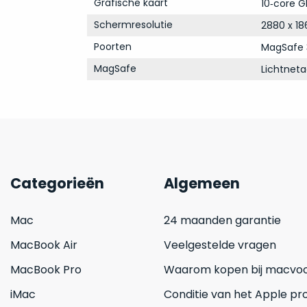
Grafische kaart
10‑core G
Schermresolutie
2880 x 18
Poorten
MagSafe 
MagSafe
Lichtnet
Categorieën
Algemeen
Mac
24 maanden garantie
MacBook Air
Veelgestelde vragen
MacBook Pro
Waarom kopen bij macvoo
iMac
Conditie van het Apple pr