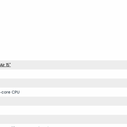
ir 15"
‑core CPU