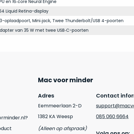
PU en 16‑core Neural Engine
64 Liquid Retina-display
3-oplaadpoort, Mini‑jack, Twee Thunderbolt/USB 4-poorten
adapter van 35 W met twee USB‑C-poorten
Mac voor minder
Adres
Contact info
Eemmeerlaan 2-D
support@macvo
1382 KA Weesp
085 060 6664
rminder.nl?
oduct
(Alleen op afspraak)
Volg ons op: