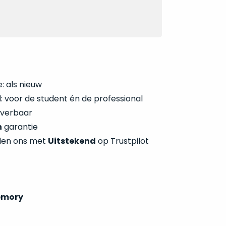
: als nieuw
 voor de student én de professional
everbaar
n
garantie
len ons met
Uitstekend
op Trustpilot
emory