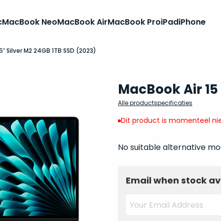
c
MacBook Neo
MacBook Air
MacBook Pro
iPad
iPhone
5″ Silver M2 24GB 1TB SSD (2023)
MacBook Air 15
Alle productspecificaties
Dit product is momenteel nie
No suitable alternative mo
Email when stock av