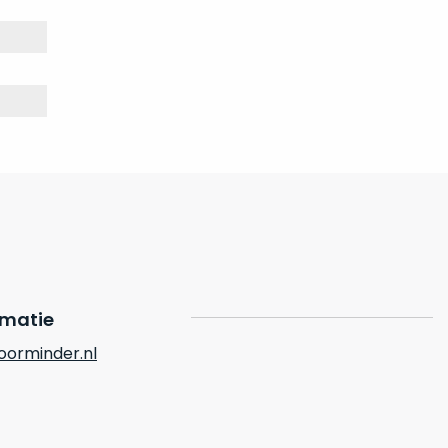
rmatie
orminder.nl