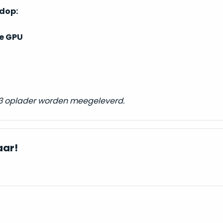
ndop:
e GPU
 3 oplader worden meegeleverd.
aar!