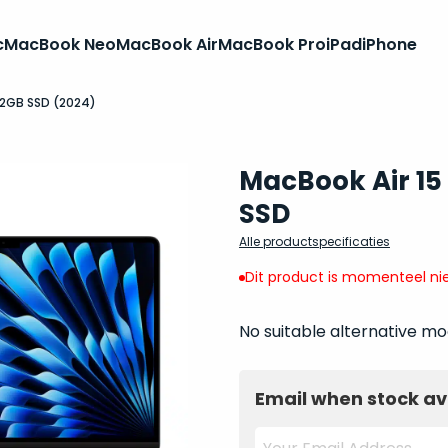
c
MacBook Neo
MacBook Air
MacBook Pro
iPad
iPhone
12GB SSD (2024)
MacBook Air 15
SSD
Alle productspecificaties
Dit product is momenteel nie
No suitable alternative mo
Email when stock av