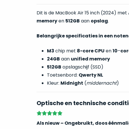
Dit is de
MacBook Air 15 inch (2024) met
memory
en
512GB
aan
opslag
.
Belangrijke specificaties in een note
M3
chip met
8-core CPU
en
10
–
cor
24GB
aan
unified memory
512GB
opslagschijf (SSD)
Toetsenbord:
Qwerty NL
Kleur:
Midnight
(
middernacht
)
Optische en technische conditi
Als nieuw – Ongebruikt, doos éénmal