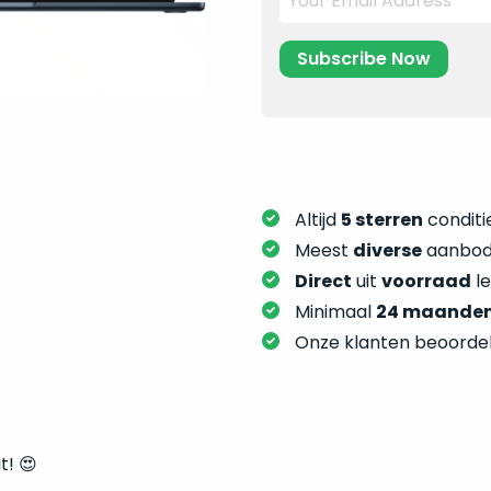
Altijd
5 sterren
conditie
Meest
diverse
aanbod:
Direct
uit
voorraad
l
Minimaal
24 maande
Onze klanten beoorde
! 😍