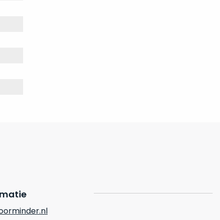
rmatie
orminder.nl