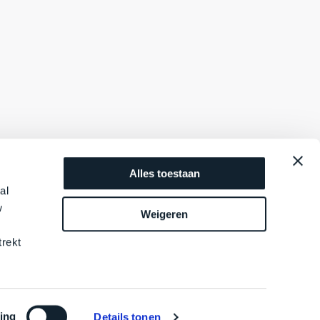
Alles toestaan
al
w
Weigeren
trekt
ing
Details tonen