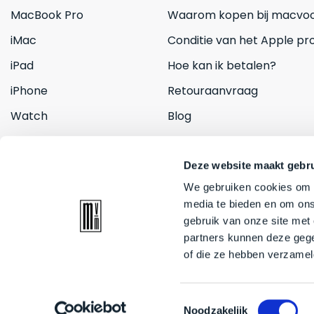
MacBook Pro
Waarom kopen bij macvoo
iMac
Conditie van het Apple pr
iPad
Hoe kan ik betalen?
iPhone
Retouraanvraag
Watch
Blog
Inruilen
Contact
Deze website maakt gebru
We gebruiken cookies om c
media te bieden en om ons
gebruik van onze site met
partners kunnen deze gege
of die ze hebben verzamel
© 2026 Mac voor minder. All rights reserved
Toestemmingsselectie
Noodzakelijk