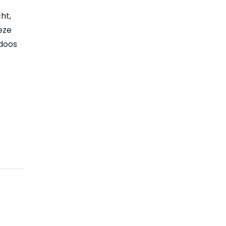
ht,
eze
 doos