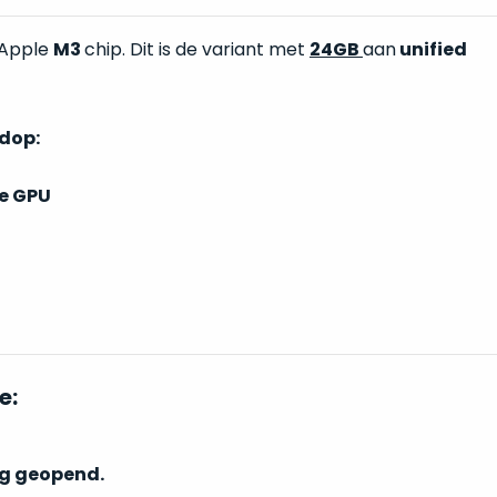
 Apple
M3
chip. Dit is de variant met
24GB
aan
unified
ndop:
e GPU
e:
ig geopend.