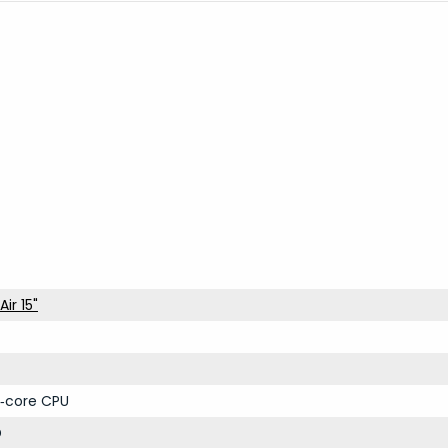
ir 15"
‑core CPU
D