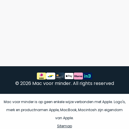
een
voorgaande
MacBook
model
die
achter
zodanig
in
goed
magazijnen.
geprijsd
Wij
is
nemen
voor
deze
de
voorraad
prestaties
over!
die
De
worden
doos
© 2026 Mac voor minder. All rights reserved
geleverd,
wordt
dat
slechts
wij
dit
één
Mac voor minder is op geen enkele wijze verbonden met Apple. Logo's,
adviseren
keer
merk en productnamen Apple, MacBook, Macintosh zijn eigendom
als
geopend
van Apple.
onze
favoriet
.
om
Sitemap