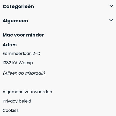
Mac
is
Categorieën
voor
de
MacBook
minder.
Pro
Algemeen
16
inch
Mac voor minder
van
€1.649,00
.
Adres
Perfect
Eemmeerlaan 2-D
voor
grafisch
1382 KA Weesp
Als
werk
nieuw
(Alleen op afspraak)
zoals
–
foto-
Ongebruikt,
én
doos
Algemene voorwaarden
videobewerking.
éénmalig
IJzersterke
geopend.
Privacy beleid
prestaties
Cookies
voor
Dit