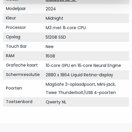
op
mist
perfecte
Modeljaar
2024
mee
staat.
in
Kleur
Midnight
Profiteer
gaan.
Processor
M3 met 8‑core CPU
van
een
Opslag
512GB SSD
Ze
scherpe
zijn
Touch Bar
Nee
prijs
–
RAM
16GB
voor
in
een
Grafische kaart
10‑core GPU en 16‑core Neural Engine
hun
product
categorie
Schermresolutie
2880 x 1864 Liquid Retina-display
dat
–
praktisch
MagSafe 3-oplaadpoort, Mini‑jack,
Poorten
gewoon
nieuw
Twee Thunderbolt/USB 4-poorten
is.
een
Toetsenbord
Qwerty NL
rocksolid
Minimaal
optie
.
24
Een
maanden
garantie
voorbeeld
bij
hiervan