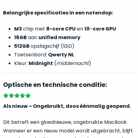
welk
gebruiksdoel
Belangrijke specificaties in een notendop:
een
Mac
M3
chip met
8-core CPU
en
10
–
core GPU
geschikt
16GB
aan
unified memory
is.
512GB
opslagschijf (SSD)
Toetsenbord:
Qwerty NL
Op
Als
basis
Kleur:
Midnight
(
middernacht
)
nieuw
van
–
echte
klantervaringen
tref
nauwelijks
Optische en technische conditie:
je
gebruikt,
hier
maximaal
onze
voordeel.
Als nieuw – Ongebruikt, doos éénmalig geopend.
labels.
Dit
Onze
Dit betreft een gloednieuwe, ongebruikte MacBook.
product
Wanneer er een nieuw model wordt uitgebracht, blijft
favoriet
is