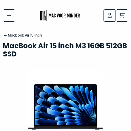
Bij
Labels:
macvoorminder.nl
kies
koop
Macbook Air 15 Inch
de
je
MacBook Air 15 inch M3 16GB 512GB
altijd
Mac
SSD
in
die
5-
bij
sterren
“
als
jou
nieuw
”
past
conditie
–
Het
gegarandeerd.
kan
Zowel
lastig
de
zijn
“
customer
om