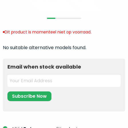
return
”
de
als
juiste
“ongebruikt,
MacBook
doos
te
eenmalig
Dit product is momenteel niet op voorraad.
kiezen.
geopend
”
Zeker
zijn
wanneer
No suitable alternative models found.
varianten
je
van
eigenlijk
onze
Email when stock available
niet
“
als
precies
nieuw
”-
weet
selectie:
waar
volledige
je
nieuwstaat,
moet
scherpe
beginnen.
prijs.
Wat
Zo
heb
bespaar