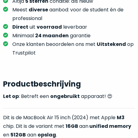
je
Altijd
5 sterren
conditie: als nieuw
je
nou
Meest
diverse
aanbod: voor de student én de
slim,
precies
professional
zonder
nodig?
Direct
uit
voorraad
leverbaar
concessies
te
Minimaal
24 maanden
garantie
We
doen
Onze klanten beoordelen ons met
Uitstekend
op
hebben
aan
inmiddels
Trustpilot
kwaliteit.
zoveel
verschillende
Hier
klanten
lees
voorzien
Productbeschrijving
je
van
welke
Let op
: Betreft een
ongebruikt
apparaat! 😍
een
conditiebeschrijvingen
MacBook
wij
dat
bij
Dit is de
MacBook Air 15 inch (2024) met Apple
M3
we
onze
chip. Dit is de variant met
16GB
aan
unified memory
weten
producten
voor
en
512GB
aan
opslag
.
gebruiken.