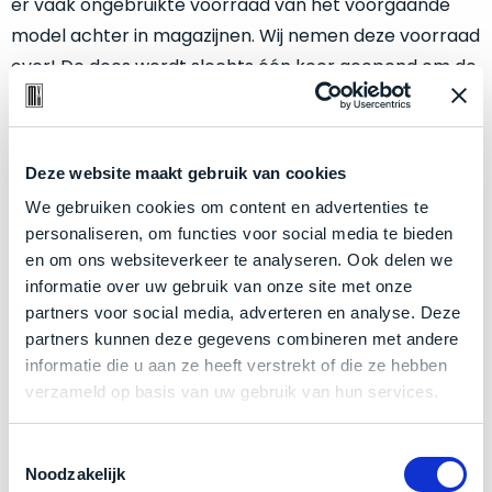
er vaak ongebruikte voorraad van het voorgaande
een
‘
customer
model achter in magazijnen. Wij nemen deze voorraad
return’
.
over! De doos wordt slechts één keer geopend om de
Dit
Kort
batterijstatus te controleren. De doos is geopend,
model
uitgepakt
maar het apparaat is verder volledig
nieuw
en
biedt
en
het
ongebruikt.
binnen
Deze website maakt gebruik van cookies
beste
de
‘
all-
We gebruiken cookies om content en advertenties te
Niet
refurbished maar gewoon nog
écht
nieuw
!
retourperiode
round’
personaliseren, om functies voor social media te bieden
teruggestuurd.
Minimaal 24 maanden garantie bij Mac voor
pakket
en om ons websiteverkeer te analyseren. Ook delen we
Dus
minder.
binnen
informatie over uw gebruik van onze site met onze
niks
Profiteer van een gloednieuwe MacBook voor een
de
partners voor social media, adverteren en analyse. Deze
refurbished,
flink lagere prijs!
categorie.
partners kunnen deze gegevens combineren met andere
niks
Het
informatie die u aan ze heeft verstrekt of die ze hebben
Compleet in de originele doos geleverd, inclusief
vervangen.
is
verzameld op basis van uw gebruik van hun services.
alle ongebruikte toebehoren.
Simpelweg
een
weinig
Mac
Klik hier
voor meer informatie over de ster vermelding
gebruikt.
Toestemmingsselectie
die
Noodzakelijk
bij producten
Zowel