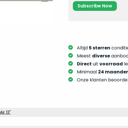
Altijd
5 sterren
conditie
Meest
diverse
aanbod:
Direct
uit
voorraad
l
Minimaal
24 maande
Onze klanten beoorde
ir 13"