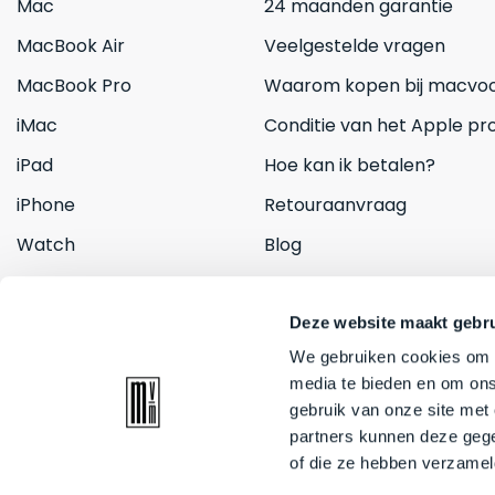
Mac
24 maanden garantie
MacBook Air
Veelgestelde vragen
MacBook Pro
Waarom kopen bij macvoo
iMac
Conditie van het Apple pr
iPad
Hoe kan ik betalen?
iPhone
Retouraanvraag
Watch
Blog
Inruilen
Contact
Deze website maakt gebru
We gebruiken cookies om c
media te bieden en om ons
gebruik van onze site met
partners kunnen deze gege
of die ze hebben verzamel
© 2026 Mac voor minder. All rights reserved