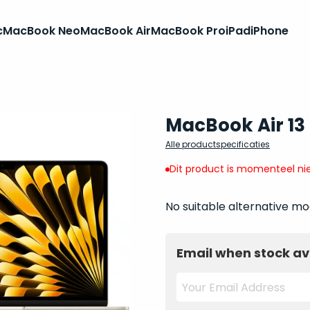
c
MacBook Neo
MacBook Air
MacBook Pro
iPad
iPhone
MacBook Air 13
Alle productspecificaties
Dit product is momenteel nie
No suitable alternative mo
Email when stock av