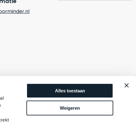
rmatie
orminder.nl
Alles toestaan
al
w
Weigeren
trekt