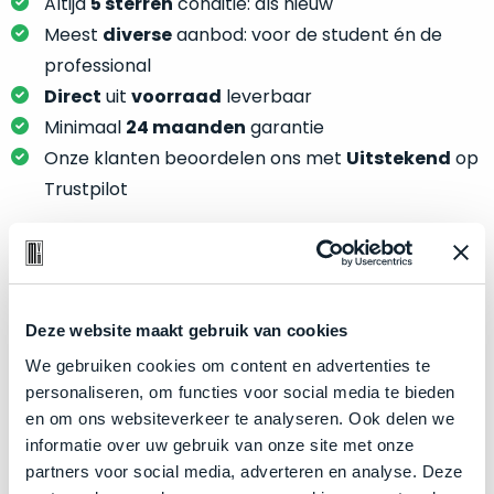
je
Altijd
5 sterren
conditie: als nieuw
je
nou
Meest
diverse
aanbod: voor de student én de
slim,
precies
professional
zonder
nodig?
Direct
uit
voorraad
leverbaar
concessies
te
Minimaal
24 maanden
garantie
We
doen
Onze klanten beoordelen ons met
Uitstekend
op
hebben
aan
inmiddels
Trustpilot
kwaliteit.
zoveel
verschillende
Hier
klanten
lees
voorzien
Product specificaties
je
van
Deze website maakt gebruik van cookies
welke
een
Model
MacBook Air 13"
conditiebeschrijvingen
We gebruiken cookies om content en advertenties te
MacBook
Modeljaar
2024
wij
personaliseren, om functies voor social media te bieden
dat
bij
Kleur
Starlight
en om ons websiteverkeer te analyseren. Ook delen we
we
onze
informatie over uw gebruik van onze site met onze
weten
Processor
M3 met 8‑core CPU
producten
partners voor social media, adverteren en analyse. Deze
voor
Opslag
2TB SSD
gebruiken.