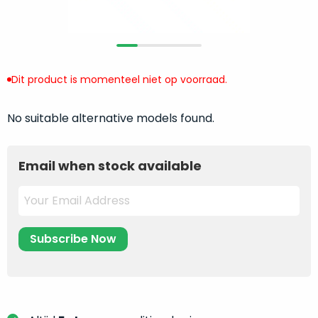
return
”
de
als
juiste
“ongebruikt,
MacBook
doos
te
eenmalig
Dit product is momenteel niet op voorraad.
kiezen.
geopend
”
Zeker
zijn
wanneer
No suitable alternative models found.
varianten
je
van
eigenlijk
onze
Email when stock available
niet
“
als
precies
nieuw
”-
weet
selectie:
waar
volledige
je
nieuwstaat,
moet
scherpe
beginnen.
prijs.
Wat
Zo
heb
bespaar