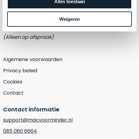
een
Alles toestaan
Adres
‘
customer
Eemmeerlaan 2-D
return’
.
Weigeren
Dit
Kort
1382 KA Weesp
model
uitgepakt
biedt
(Alleen op afspraak)
en
het
binnen
beste
de
‘
all-
Algemene voorwaarden
retourperiode
round’
teruggestuurd.
Privacy beleid
pakket
Dus
binnen
Cookies
niks
de
refurbished,
Contact
categorie.
niks
Het
vervangen.
Contact informatie
is
Simpelweg
een
support@macvoorminder.nl
weinig
Mac
gebruikt.
085 060 6664
die
Zowel