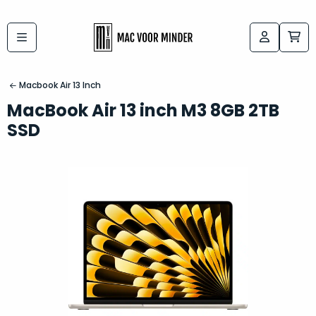
Bij
Labels:
macvoorminder.nl
kies
koop
Macbook Air 13 Inch
de
je
MacBook Air 13 inch M3 8GB 2TB
altijd
Mac
SSD
in
die
5-
bij
sterren
“
als
jou
nieuw
”
past
conditie
–
Het
gegarandeerd.
kan
Zowel
lastig
de
zijn
“
customer
om