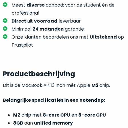
je
je
Meest
diverse
aanbod: voor de student én de
nou
slim,
professional
precies
zonder
nodig?
Direct
uit
voorraad
leverbaar
concessies
Minimaal
24 maanden
garantie
te
We
Onze klanten beoordelen ons met
Uitstekend
op
doen
hebben
Trustpilot
aan
inmiddels
kwaliteit.
zoveel
verschillende
Hier
klanten
Productbeschrijving
lees
voorzien
je
van
Dit is de MacBook Air 13 inch mét Apple
M2
chip.
welke
een
conditiebeschrijvingen
MacBook
Belangrijke specificaties in een notendop:
wij
dat
bij
we
onze
M2
chip met
8-core CPU
en
8
–
core GPU
weten
producten
8GB
aan
unified memory
voor
gebruiken.