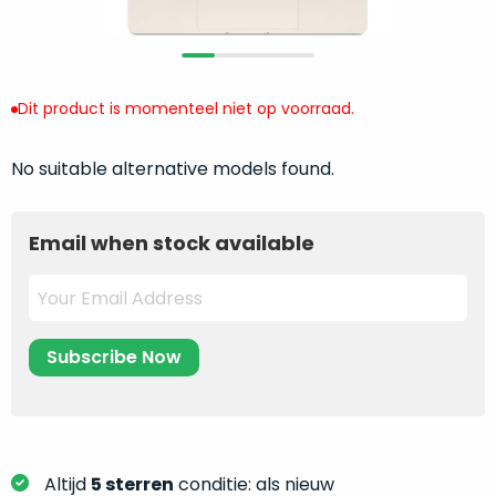
return
”
de
als
juiste
“ongebruikt,
MacBook
doos
te
Dit product is momenteel niet op voorraad.
eenmalig
kiezen.
geopend
”
Zeker
zijn
No suitable alternative models found.
wanneer
varianten
je
van
eigenlijk
Email when stock available
onze
niet
“
als
precies
nieuw
”-
weet
selectie:
waar
volledige
je
nieuwstaat,
moet
scherpe
beginnen.
prijs.
Wat
Zo
heb
Altijd
5 sterren
conditie: als nieuw
bespaar