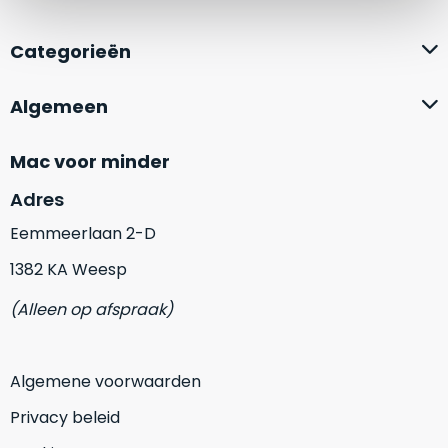
zich
optisch
heeft
als
Categorieën
bewezen
technisch
en
niet
waar
Algemeen
van
–
nieuw
wij
te
Mac voor minder
–
onderscheiden.
er
Adres
veel
Betreft
Eemmeerlaan 2-D
van
een
hebben
1382 KA Weesp
nagenoeg
verkocht.
ongebruikt
(Alleen op afspraak)
apparaat.
Je
kan
Grondig
er
gecontroleerd:
Algemene voorwaarden
vrijwel
Door
ons
niet
Privacy beleid
geïnspecteerd
de