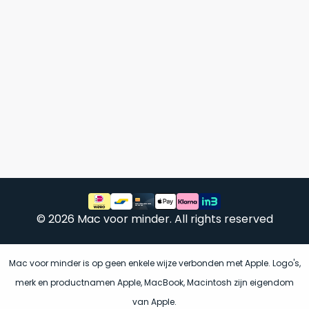
Mac
is
voor
de
MacBook
minder.
Pro
16
inch
van
€1.649,00
.
Perfect
voor
grafisch
Als
werk
nieuw
zoals
–
foto-
Ongebruikt,
© 2026 Mac voor minder. All rights reserved
én
doos
videobewerking.
éénmalig
IJzersterke
Mac voor minder is op geen enkele wijze verbonden met Apple. Logo's,
geopend.
prestaties
merk en productnamen Apple, MacBook, Macintosh zijn eigendom
voor
Dit
van Apple.