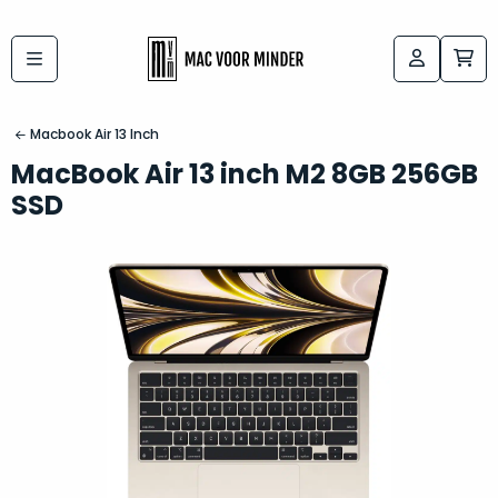
Bij
Labels:
macvoorminder.nl
kies
koop
Macbook Air 13 Inch
de
je
MacBook Air 13 inch M2 8GB 256GB
altijd
Mac
SSD
in
die
5-
bij
sterren
“
als
jou
nieuw
”
past
conditie
–
Het
gegarandeerd.
kan
Zowel
lastig
de
zijn
“
customer
om