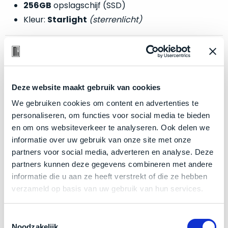
welk
256GB
opslagschijf (SSD)
gebruiksdoel
Kleur:
Starlight
(sterrenlicht)
een
Mac
geschikt
Zakelijk kopen? BTW is aftrekbaar!
is.
De prijs is inclusief 21% BTW.
Deze website maakt gebruik van cookies
Op
Als
basis
We gebruiken cookies om content en advertenties te
nieuw
van
personaliseren, om functies voor social media te bieden
–
echte
klantervaringen
tref
en om ons websiteverkeer te analyseren. Ook delen we
nauwelijks
je
informatie over uw gebruik van onze site met onze
gebruikt,
hier
partners voor social media, adverteren en analyse. Deze
maximaal
onze
partners kunnen deze gegevens combineren met andere
voordeel.
labels.
informatie die u aan ze heeft verstrekt of die ze hebben
verzameld op basis van uw gebruik van hun services.
Dit
Onze
product
favoriet
Toestemmingsselectie
is
Noodzakelijk