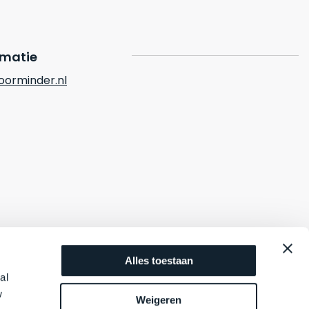
rmatie
orminder.nl
Alles toestaan
al
w
Weigeren