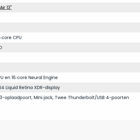
ir 13"
‑core CPU
D
U en 16‑core Neural Engine
64 Liquid Retina XDR-display
3-oplaadpoort, Mini‑jack, Twee Thunderbolt/USB 4-poorten