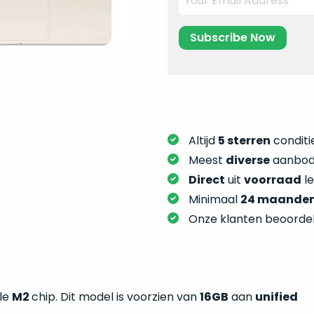
Altijd
5 sterren
conditie
Meest
diverse
aanbod:
Direct
uit
voorraad
l
Minimaal
24 maande
Onze klanten beoorde
ple
M2
chip. Dit model is voorzien van
16GB
aan
unified