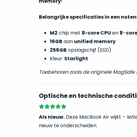
memory
!
Belangrijke specificaties in een note
M2
chip met
8-core CPU
en
8
–
cor
16GB
aan
unified memory
256GB
opslagschijf (SSD)
Kleur:
Starlight
Toebehoren zoals de originele MagSafe
Optische en technische conditi
Als nieuw.
Deze MacBook Air wijkt –
lette
nieuw te onderscheiden.