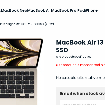
c
MacBook Neo
MacBook Air
MacBook Pro
iPad
iPhone
3″ Starlight M2 16GB 256GB SSD (2022)
MacBook Air 13
SSD
Alle productspecificaties
Dit product is momenteel nie
No suitable alternative mo
Email when stock av