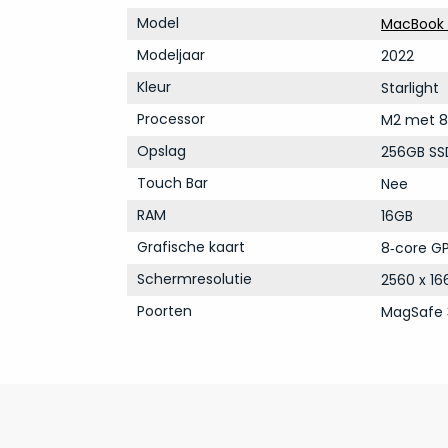
Model
MacBook A
Modeljaar
2022
Kleur
Starlight
Processor
M2 met 8
Opslag
256GB SS
Touch Bar
Nee
RAM
16GB
Grafische kaart
8‑core GP
Schermresolutie
2560 x 16
Poorten
MagSafe 