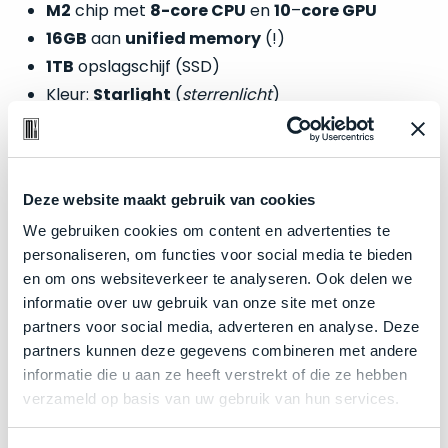
welk
M2
chip met
8-core CPU
en
10
–
core GPU
gebruiksdoel
16GB
aan
unified memory
(!)
een
1TB
opslagschijf (SSD)
Mac
Kleur:
Starlight
(
sterrenlicht
)
geschikt
is.
Op
Zakelijk kopen? BTW is aftrekbaar!
Als
basis
Deze website maakt gebruik van cookies
nieuw
De prijs is inclusief 21% BTW.
van
We gebruiken cookies om content en advertenties te
–
echte
klantervaringen
tref
personaliseren, om functies voor social media te bieden
nauwelijks
je
en om ons websiteverkeer te analyseren. Ook delen we
gebruikt,
hier
informatie over uw gebruik van onze site met onze
maximaal
onze
partners voor social media, adverteren en analyse. Deze
voordeel.
labels.
partners kunnen deze gegevens combineren met andere
informatie die u aan ze heeft verstrekt of die ze hebben
Dit
Onze
verzameld op basis van uw gebruik van hun services.
product
favoriet
is