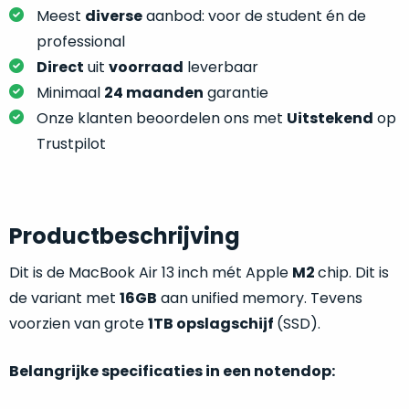
je
je
Meest
diverse
aanbod: voor de student én de
nou
slim,
professional
precies
zonder
nodig?
Direct
uit
voorraad
leverbaar
concessies
Minimaal
24 maanden
garantie
te
We
Onze klanten beoordelen ons met
Uitstekend
op
doen
hebben
Trustpilot
aan
inmiddels
kwaliteit.
zoveel
verschillende
Hier
klanten
Productbeschrijving
lees
voorzien
je
van
Dit is de MacBook Air 13 inch mét Apple
M2
chip. Dit is
welke
een
de variant met
16GB
aan unified memory. Tevens
conditiebeschrijvingen
MacBook
wij
voorzien van grote
1TB opslagschijf
(SSD).
dat
bij
we
onze
Belangrijke specificaties in een notendop:
weten
producten
voor
gebruiken.