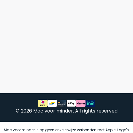
Mac
is
voor
de
MacBook
minder.
Pro
16
inch
van
€1.649,00
.
Perfect
voor
grafisch
Als
werk
nieuw
zoals
–
foto-
Ongebruikt,
én
doos
videobewerking.
éénmalig
© 2026 Mac voor minder. All rights reserved
IJzersterke
geopend.
prestaties
voor
Dit
Mac voor minder is op geen enkele wijze verbonden met Apple. Logo's,