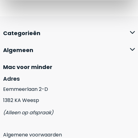
zich
optisch
heeft
als
bewezen
technisch
en
niet
waar
Categorieën
van
–
nieuw
wij
te
Algemeen
–
onderscheiden.
er
Mac voor minder
veel
Betreft
van
een
Adres
hebben
nagenoeg
Eemmeerlaan 2-D
verkocht.
ongebruikt
apparaat.
Je
1382 KA Weesp
kan
Grondig
er
(Alleen op afspraak)
gecontroleerd:
vrijwel
Door
ons
niet
geïnspecteerd
de
Algemene voorwaarden