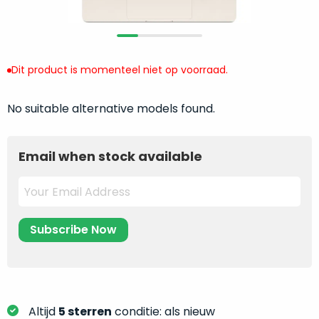
return
”
de
als
juiste
“ongebruikt,
MacBook
doos
te
Dit product is momenteel niet op voorraad.
eenmalig
kiezen.
geopend
”
Zeker
zijn
No suitable alternative models found.
wanneer
varianten
je
van
eigenlijk
Email when stock available
onze
niet
“
als
precies
nieuw
”-
weet
selectie:
waar
volledige
je
nieuwstaat,
moet
scherpe
beginnen.
prijs.
Wat
Zo
heb
Altijd
5 sterren
conditie: als nieuw
bespaar