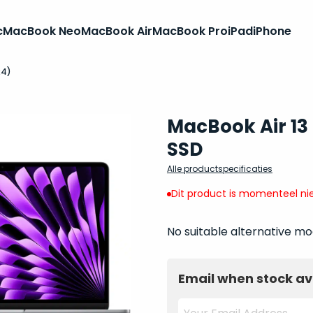
c
MacBook Neo
MacBook Air
MacBook Pro
iPad
iPhone
24)
MacBook Air 13
SSD
Alle productspecificaties
Dit product is momenteel nie
No suitable alternative mo
Email when stock av