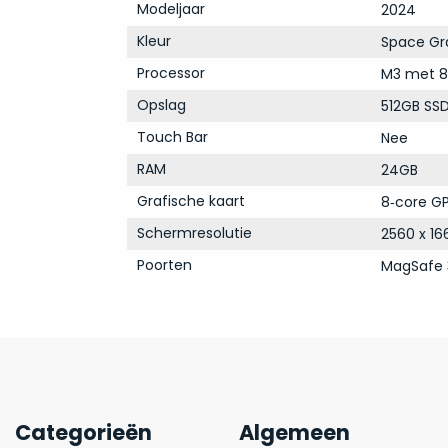
Modeljaar
2024
Kleur
Space Gr
Processor
M3 met 8
Opslag
512GB SS
Touch Bar
Nee
RAM
24GB
Grafische kaart
8‑core GP
Schermresolutie
2560 x 16
Poorten
MagSafe 
Categorieën
Algemeen