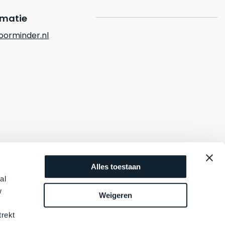
rmatie
orminder.nl
Alles toestaan
al
w
Weigeren
trekt