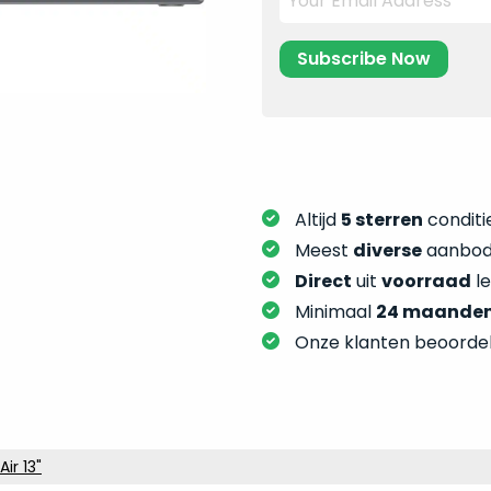
Altijd
5 sterren
conditie
Meest
diverse
aanbod:
Direct
uit
voorraad
l
Minimaal
24 maande
Onze klanten beoorde
ir 13"