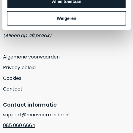
een
Alles toestaan
Adres
‘
customer
Eemmeerlaan 2-D
return’
.
Weigeren
Dit
Kort
1382 KA Weesp
model
uitgepakt
biedt
(Alleen op afspraak)
en
het
binnen
beste
de
‘
all-
Algemene voorwaarden
retourperiode
round’
teruggestuurd.
Privacy beleid
pakket
Dus
binnen
Cookies
niks
de
refurbished,
Contact
categorie.
niks
Het
vervangen.
Contact informatie
is
Simpelweg
een
support@macvoorminder.nl
weinig
Mac
gebruikt.
085 060 6664
die
Zowel