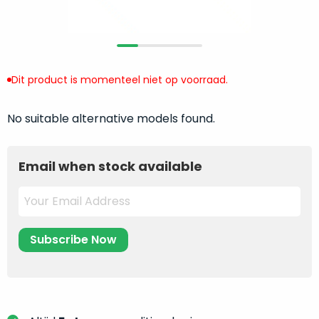
return
”
de
als
juiste
“ongebruikt,
MacBook
doos
te
eenmalig
Dit product is momenteel niet op voorraad.
kiezen.
geopend
”
Zeker
zijn
wanneer
No suitable alternative models found.
varianten
je
van
eigenlijk
onze
Email when stock available
niet
“
als
precies
nieuw
”-
weet
selectie:
waar
volledige
je
nieuwstaat,
moet
scherpe
beginnen.
prijs.
Wat
Zo
heb
bespaar