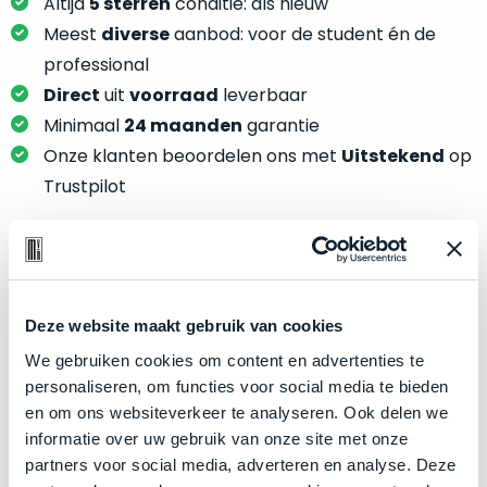
je
Altijd
5 sterren
conditie: als nieuw
je
nou
Meest
diverse
aanbod: voor de student én de
slim,
precies
professional
zonder
nodig?
Direct
uit
voorraad
leverbaar
concessies
te
Minimaal
24 maanden
garantie
We
doen
Onze klanten beoordelen ons met
Uitstekend
op
hebben
aan
inmiddels
Trustpilot
kwaliteit.
zoveel
verschillende
Hier
klanten
lees
voorzien
Product specificaties
je
van
Deze website maakt gebruik van cookies
welke
een
Model
MacBook Air 13"
conditiebeschrijvingen
We gebruiken cookies om content en advertenties te
MacBook
Modeljaar
2024
wij
personaliseren, om functies voor social media te bieden
dat
bij
Kleur
Space Gray
en om ons websiteverkeer te analyseren. Ook delen we
we
onze
informatie over uw gebruik van onze site met onze
weten
Processor
M3 met 8‑core CPU
producten
partners voor social media, adverteren en analyse. Deze
voor
Opslag
1TB SSD
gebruiken.