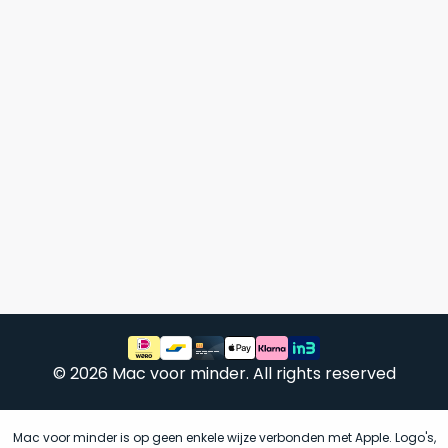
Mac
is
voor
de
MacBook
minder.
Pro
16
inch
van
€1.649,00
.
Perfect
voor
grafisch
Als
werk
nieuw
zoals
–
foto-
Ongebruikt,
én
doos
videobewerking.
éénmalig
© 2026 Mac voor minder. All rights reserved
IJzersterke
geopend.
prestaties
voor
Dit
Mac voor minder is op geen enkele wijze verbonden met Apple. Logo's,