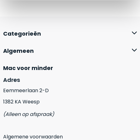
zich
optisch
heeft
als
bewezen
technisch
en
niet
waar
Categorieën
van
–
nieuw
wij
te
Algemeen
–
onderscheiden.
er
Mac voor minder
veel
Betreft
van
een
Adres
hebben
nagenoeg
Eemmeerlaan 2-D
verkocht.
ongebruikt
apparaat.
Je
1382 KA Weesp
kan
Grondig
er
(Alleen op afspraak)
gecontroleerd:
vrijwel
Door
ons
niet
geïnspecteerd
de
Algemene voorwaarden