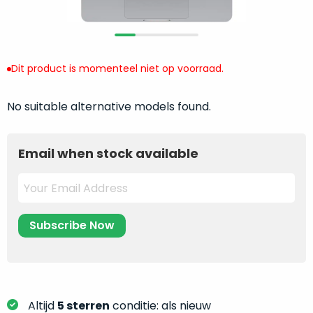
return
”
de
als
juiste
“ongebruikt,
MacBook
doos
te
Dit product is momenteel niet op voorraad.
eenmalig
kiezen.
geopend
”
Zeker
zijn
No suitable alternative models found.
wanneer
varianten
je
van
eigenlijk
Email when stock available
onze
niet
“
als
precies
nieuw
”-
weet
selectie:
waar
volledige
je
nieuwstaat,
moet
scherpe
beginnen.
prijs.
Wat
Zo
heb
Altijd
5 sterren
conditie: als nieuw
bespaar