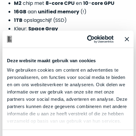
welk
M2
chip met
8-core CPU
en
10
–
core GPU
gebruiksdoel
16GB
aan
unified memory
(!)
een
1TB
opslagschijf (SSD)
Mac
Kleur:
Space Gray
geschikt
is.
Op
Zakelijk kopen? BTW is aftrekbaar!
Als
basis
Deze website maakt gebruik van cookies
nieuw
De prijs is inclusief 21% BTW.
van
We gebruiken cookies om content en advertenties te
–
echte
klantervaringen
tref
personaliseren, om functies voor social media te bieden
nauwelijks
je
en om ons websiteverkeer te analyseren. Ook delen we
gebruikt,
hier
informatie over uw gebruik van onze site met onze
maximaal
onze
partners voor social media, adverteren en analyse. Deze
voordeel.
labels.
partners kunnen deze gegevens combineren met andere
informatie die u aan ze heeft verstrekt of die ze hebben
Dit
Onze
verzameld op basis van uw gebruik van hun services.
product
favoriet
is