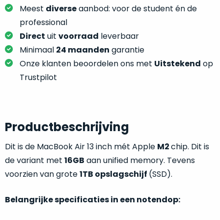
je
je
Meest
diverse
aanbod: voor de student én de
nou
slim,
professional
precies
zonder
nodig?
Direct
uit
voorraad
leverbaar
concessies
Minimaal
24 maanden
garantie
te
We
Onze klanten beoordelen ons met
Uitstekend
op
doen
hebben
Trustpilot
aan
inmiddels
kwaliteit.
zoveel
verschillende
Hier
klanten
Productbeschrijving
lees
voorzien
je
van
Dit is de MacBook Air 13 inch mét Apple
M2
chip. Dit is
welke
een
de variant met
16GB
aan unified memory. Tevens
conditiebeschrijvingen
MacBook
wij
voorzien van grote
1TB opslagschijf
(SSD).
dat
bij
we
onze
Belangrijke specificaties in een notendop:
weten
producten
voor
gebruiken.