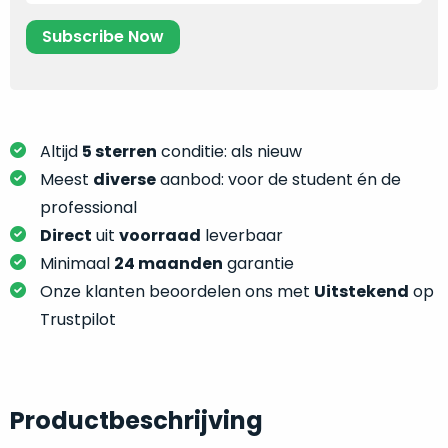
je
je
nou
slim,
precies
zonder
nodig?
concessies
te
We
doen
hebben
Altijd
5 sterren
conditie: als nieuw
aan
inmiddels
Meest
diverse
aanbod: voor de student én de
kwaliteit.
zoveel
professional
verschillende
Hier
Direct
uit
voorraad
leverbaar
klanten
lees
Minimaal
24 maanden
garantie
voorzien
je
van
Onze klanten beoordelen ons met
Uitstekend
op
welke
een
Trustpilot
conditiebeschrijvingen
MacBook
wij
dat
bij
we
onze
weten
Productbeschrijving
producten
voor
gebruiken.