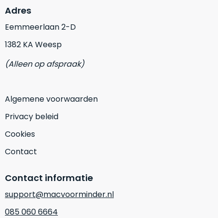
op
mist
Adres
perfecte
mee
staat.
Eemmeerlaan 2-D
in
Profiteer
gaan.
1382 KA Weesp
van
een
(Alleen op afspraak)
Ze
scherpe
zijn
prijs
–
voor
Algemene voorwaarden
in
een
hun
product
Privacy beleid
categorie
dat
Cookies
–
praktisch
gewoon
nieuw
Contact
is.
een
rocksolid
Minimaal
Contact informatie
optie
.
24
Een
maanden
support@macvoorminder.nl
garantie
voorbeeld
085 060 6664
bij
hiervan