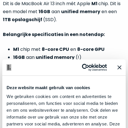
welk
Dit is de MacBook Air 13 inch mét Apple
M1
chip. Dit is
gebruiksdoel
een model met
16GB
aan
unified
memory
en een
een
1TB opslagschijf
(SSD).
Mac
geschikt
Belangrijke specificaties in een notendop:
is.
M1
chip met
8-core CPU
en
8-core GPU
Op
Als
16GB
aan
unified memory
(!)
basis
nieuw
van
1TB
opslagschijf (SSD)
–
echte
klantervaringen
tref
Kleur:
Space Gray
nauwelijks
je
gebruikt,
hier
Toebehoren zoals de originele oplader worden
maximaal
Deze website maakt gebruik van cookies
onze
meegeleverd.
voordeel.
We gebruiken cookies om content en advertenties te
labels.
personaliseren, om functies voor social media te bieden
Dit
en om ons websiteverkeer te analyseren. Ook delen we
Onze
product
informatie over uw gebruik van onze site met onze
Zakelijk kopen? BTW is aftrekbaar!
favoriet
is
partners voor social media, adverteren en analyse. Deze