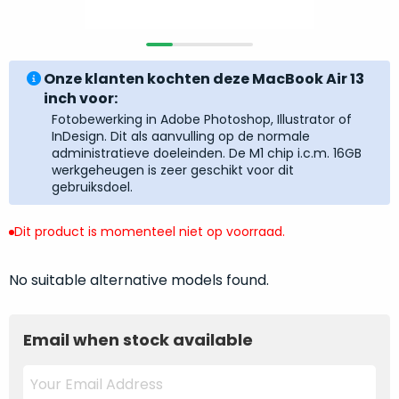
return
”
de
als
juiste
“ongebruikt,
MacBook
doos
Onze klanten kochten deze MacBook Air 13
te
eenmalig
inch voor:
kiezen.
geopend
”
Fotobewerking in Adobe Photoshop, Illustrator of
Zeker
zijn
InDesign. Dit als aanvulling op de normale
wanneer
administratieve doeleinden. De M1 chip i.c.m. 16GB
varianten
je
werkgeheugen is zeer geschikt voor dit
van
eigenlijk
gebruiksdoel.
onze
niet
“
als
precies
Dit product is momenteel niet op voorraad.
nieuw
”-
weet
selectie:
waar
No suitable alternative models found.
volledige
je
nieuwstaat,
moet
scherpe
beginnen.
Email when stock available
prijs.
Wat
Zo
heb
bespaar