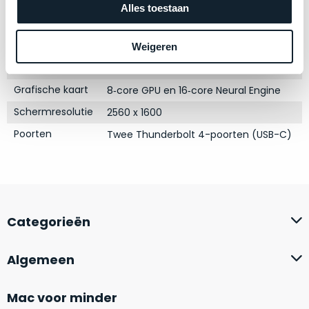
Processor
M1 met 8‑core CPU
zich
optisch
Alles toestaan
heeft
Opslag
als
1TB SSD
bewezen
technisch
Touch Bar
Nee
Weigeren
en
niet
RAM
16GB
waar
van
–
Grafische kaart
nieuw
8‑core GPU en 16‑core Neural Engine
wij
te
Schermresolutie
2560 x 1600
–
onderscheiden.
Poorten
Twee Thunderbolt 4-poorten (USB-C)
er
veel
Betreft
van
een
hebben
nagenoeg
verkocht.
ongebruikt
apparaat.
Je
Categorieën
kan
Grondig
er
gecontroleerd:
Algemeen
vrijwel
Door
ons
niet
Mac voor minder
geïnspecteerd
de