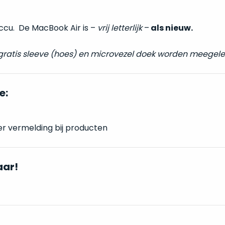
!
accu. De MacBook Air is –
vrij letterlijk
–
als nieuw.
 gratis sleeve (hoes) en microvezel doek worden meegele
e:
er vermelding bij producten
aar!