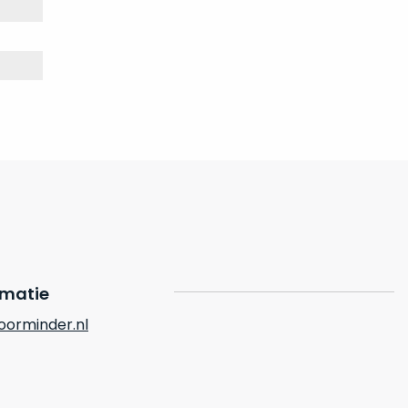
rmatie
orminder.nl