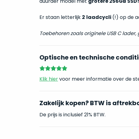
duurder model met
grotere 256GB SSD
Er staan letterlijk
2
laadcycli
(!) op de 
Toebehoren zoals originele USB C lader,
Optische en technische conditi
Klik hier
voor meer informatie over de st
Zakelijk kopen? BTW is aftrekb
De prijs is inclusief 21% BTW.