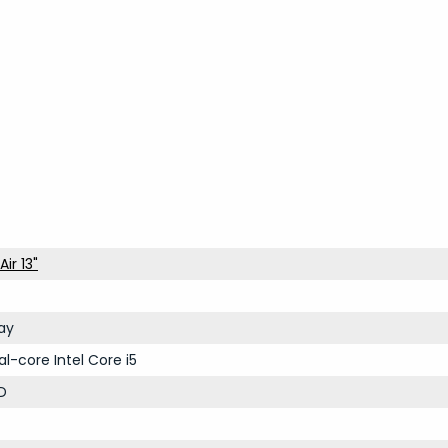
ir 13"
ay
al-core Intel Core i5
D