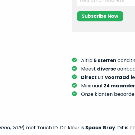
Altijd
5 sterren
conditie
Meest
diverse
aanbod:
Direct
uit
voorraad
l
Minimaal
24 maande
Onze klanten beoorde
tina
,
2019
) met Touch ID. De kleur is
Space
Gray
. Dit is e