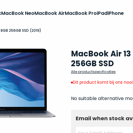
c
MacBook Neo
MacBook Air
MacBook Pro
iPad
iPhone
5 8GB 256GB SSD (2019)
MacBook Air 13 
256GB SSD
Alle productspecificaties
Dit product komt bij ons noo
No suitable alternative mo
Email when stock av