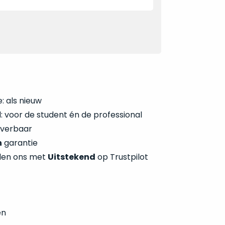
: als nieuw
 voor de student én de professional
everbaar
n
garantie
len ons met
Uitstekend
op Trustpilot
en