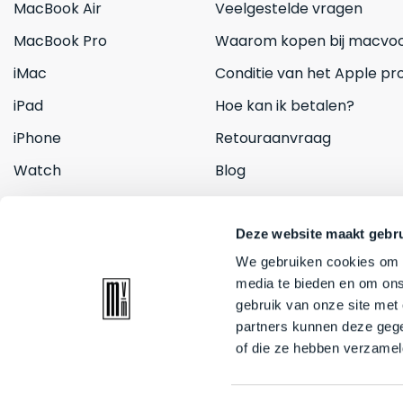
MacBook Air
Veelgestelde vragen
MacBook Pro
Waarom kopen bij macvoo
iMac
Conditie van het Apple pr
iPad
Hoe kan ik betalen?
iPhone
Retouraanvraag
Watch
Blog
Inruilen
Contact
Deze website maakt gebru
We gebruiken cookies om c
media te bieden en om ons
gebruik van onze site met
partners kunnen deze gege
of die ze hebben verzamel
© 2026 Mac voor minder. All rights reserved