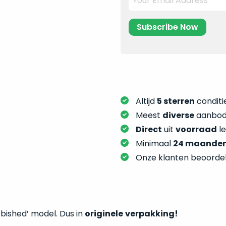
Altijd
5 sterren
conditie
Meest
diverse
aanbod:
Direct
uit
voorraad
l
Minimaal
24 maande
Onze klanten beoorde
rbished’ model. Dus in
originele
verpakking!