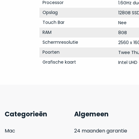
Processor
1.6GHz du
Opslag
128GB SS
Touch Bar
Nee
RAM
8GB
Schermresolutie
2560 x 16
Poorten
Twee Thu
Grafische kaart
Intel UHD
Categorieën
Algemeen
Mac
24 maanden garantie