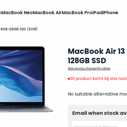
c
MacBook Neo
MacBook Air
MacBook Pro
iPad
iPhone
5 8GB 128GB SSD (2018)
MacBook Air 13 
128GB SSD
Alle productspecificaties
Dit product komt bij ons noo
No suitable alternative mo
Email when stock av