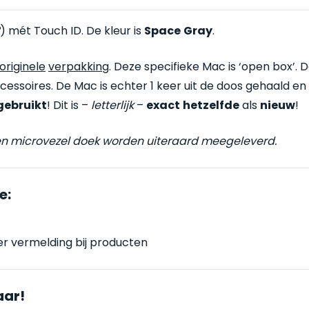
) mét Touch ID. De kleur is
Space
Gray
.
originele
verpakking
. Deze specifieke Mac is ‘open box’. 
accessoires. De Mac is echter 1 keer uit de doos gehaald en
gebruikt
! Dit is –
letterlijk
–
exact
hetzelfde
als
nieuw
!
) en microvezel doek worden uiteraard meegeleverd.
e:
er vermelding bij producten
aar!