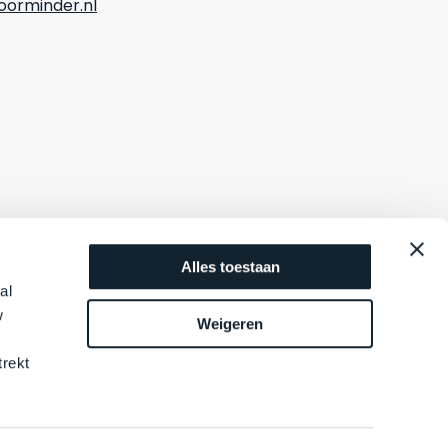
orminder.nl
Alles toestaan
al
w
Weigeren
trekt