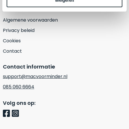
Weigeren
een
‘
customer
return’
.
Dit
Algemene voorwaarden
Kort
model
uitgepakt
Privacy beleid
biedt
en
het
Cookies
binnen
beste
de
Contact
‘
all-
retourperiode
round’
teruggestuurd.
Contact informatie
pakket
Dus
binnen
support@macvoorminder.nl
niks
de
refurbished,
085 060 6664
categorie.
niks
Het
vervangen.
Volg ons op:
is
Simpelweg
een
weinig
Mac
gebruikt.
die
Zowel