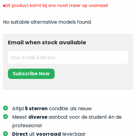
return
”
de
Dit product komt bij ons nooit meer op voorraad
als
juiste
“ongebruikt,
MacBook
No suitable alternative models found.
doos
te
eenmalig
kiezen.
geopend
”
Zeker
Email when stock available
zijn
wanneer
varianten
je
van
eigenlijk
onze
niet
“
als
precies
nieuw
”-
weet
selectie:
waar
volledige
je
nieuwstaat,
moet
Altijd
5 sterren
conditie: als nieuw
scherpe
beginnen.
Meest
diverse
aanbod: voor de student én de
prijs.
Wat
professional
Zo
heb
bespaar
Direct
uit
voorraad
leverbaar