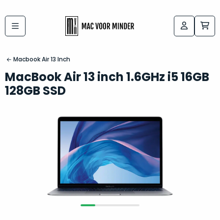
Bij
Labels:
macvoorminder.nl
kies
koop
Macbook Air 13 Inch
de
je
MacBook Air 13 inch 1.6GHz i5 16GB
altijd
Mac
128GB SSD
in
die
5-
bij
sterren
“
als
jou
nieuw
”
past
conditie
–
Het
gegarandeerd.
kan
Zowel
lastig
de
zijn
“
customer
om