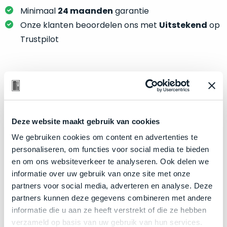
je
je
Minimaal
24 maanden
garantie
nou
slim,
precies
Onze klanten beoordelen ons met
Uitstekend
op
zonder
nodig?
Trustpilot
concessies
te
We
doen
hebben
aan
inmiddels
Product specificaties
kwaliteit.
zoveel
verschillende
Model
MacBook Air 13"
Hier
klanten
Deze website maakt gebruik van cookies
Modeljaar
2019
lees
voorzien
We gebruiken cookies om content en advertenties te
je
Kleur
Space Gray
van
personaliseren, om functies voor social media te bieden
welke
een
Processor
1.6GHz dual-core Intel Core i5
en om ons websiteverkeer te analyseren. Ook delen we
conditiebeschrijvingen
MacBook
informatie over uw gebruik van onze site met onze
Opslag
128GB SSD
wij
dat
partners voor social media, adverteren en analyse. Deze
bij
Touch Bar
Nee
we
partners kunnen deze gegevens combineren met andere
onze
weten
RAM
16GB
informatie die u aan ze heeft verstrekt of die ze hebben
producten
voor
verzameld op basis van uw gebruik van hun services.
Grafische kaart
Intel UHD Graphics 617
gebruiken.