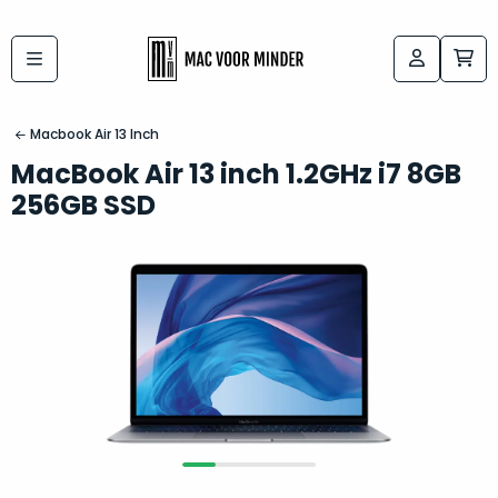
Bij
Labels:
macvoorminder.nl
kies
koop
Macbook Air 13 Inch
de
je
MacBook Air 13 inch 1.2GHz i7 8GB
altijd
Mac
256GB SSD
in
die
5-
bij
sterren
“
als
jou
nieuw
”
past
conditie
–
Het
gegarandeerd.
kan
Zowel
lastig
de
zijn
“
customer
om