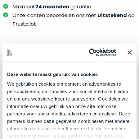
je
je
Minimaal
24 maanden
garantie
nou
slim,
precies
Onze klanten beoordelen ons met
Uitstekend
op
zonder
nodig?
Trustpilot
concessies
te
We
doen
hebben
aan
inmiddels
Product specificaties
kwaliteit.
zoveel
verschillende
Model
MacBook Air 13"
Hier
klanten
Deze website maakt gebruik van cookies
Modeljaar
2020
lees
voorzien
We gebruiken cookies om content en advertenties te
je
Kleur
Space Gray
van
personaliseren, om functies voor social media te bieden
welke
een
Processor
1.2GHz dual-core Intel Core i7
en om ons websiteverkeer te analyseren. Ook delen we
conditiebeschrijvingen
MacBook
informatie over uw gebruik van onze site met onze
Opslag
256GB SSD
wij
dat
partners voor social media, adverteren en analyse. Deze
bij
Touch Bar
Nee
we
partners kunnen deze gegevens combineren met andere
onze
weten
RAM
8GB
informatie die u aan ze heeft verstrekt of die ze hebben
producten
voor
verzameld op basis van uw gebruik van hun services.
Grafische kaart
Intel Iris Plus Graphics
gebruiken.