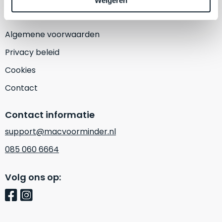
Weigeren
een
‘
customer
return’
.
Dit
Algemene voorwaarden
Kort
model
uitgepakt
Privacy beleid
biedt
en
het
Cookies
binnen
beste
de
Contact
‘
all-
retourperiode
round’
teruggestuurd.
Contact informatie
pakket
Dus
binnen
support@macvoorminder.nl
niks
de
refurbished,
085 060 6664
categorie.
niks
Het
vervangen.
Volg ons op:
is
Simpelweg
een
weinig
Mac
gebruikt.
die
Zowel