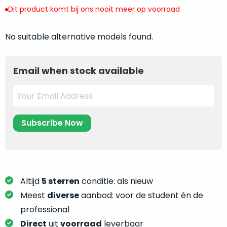
return
”
de
Dit product komt bij ons nooit meer op voorraad
als
juiste
“ongebruikt,
MacBook
No suitable alternative models found.
doos
te
eenmalig
kiezen.
geopend
”
Zeker
Email when stock available
zijn
wanneer
varianten
je
van
eigenlijk
onze
niet
“
als
precies
nieuw
”-
weet
selectie:
waar
volledige
je
nieuwstaat,
moet
Altijd
5 sterren
conditie: als nieuw
scherpe
beginnen.
Meest
diverse
aanbod: voor de student én de
prijs.
Wat
professional
Zo
heb
bespaar
Direct
uit
voorraad
leverbaar