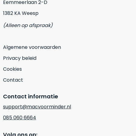
op
Eemmeerlaan 2-D
mist
perfecte
mee
1382 KA Weesp
staat.
in
Profiteer
(Alleen op afspraak)
gaan.
van
een
Ze
scherpe
Algemene voorwaarden
zijn
prijs
–
voor
Privacy beleid
in
een
Cookies
hun
product
categorie
dat
Contact
–
praktisch
gewoon
nieuw
Contact informatie
is.
een
rocksolid
support@macvoorminder.nl
Minimaal
optie
.
24
085 060 6664
Een
maanden
garantie
voorbeeld
bij
Volg ons op:
hiervan