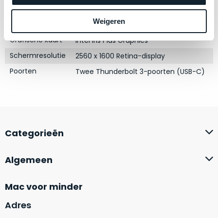
zich
optisch
Touch Bar
Nee
heeft
als
Weigeren
RAM
16GB
bewezen
technisch
en
Grafische kaart
niet
Intel Iris Plus Graphics
waar
van
Schermresolutie
2560 x 1600 Retina-display
–
nieuw
Poorten
Twee Thunderbolt 3-poorten (USB-C)
wij
te
–
onderscheiden.
er
veel
Betreft
van
een
hebben
nagenoeg
Categorieën
verkocht.
ongebruikt
apparaat.
Je
Algemeen
kan
Grondig
er
gecontroleerd:
Mac voor minder
vrijwel
Door
ons
niet
Adres
geïnspecteerd
de