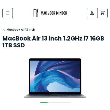
Bij
Labels:
macvoorminder.nl
kies
koop
Macbook Air 13 Inch
de
je
MacBook Air 13 inch 1.2GHz i7 16GB
altijd
Mac
1TB SSD
in
die
5-
bij
sterren
“
als
jou
nieuw
”
past
conditie
–
Het
gegarandeerd.
kan
Zowel
lastig
de
zijn
“
customer
om