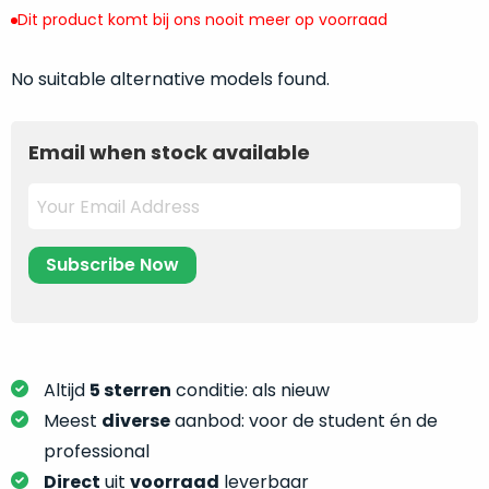
return
”
de
Dit product komt bij ons nooit meer op voorraad
als
juiste
“ongebruikt,
MacBook
No suitable alternative models found.
doos
te
eenmalig
kiezen.
geopend
”
Zeker
Email when stock available
zijn
wanneer
varianten
je
van
eigenlijk
onze
niet
“
als
precies
nieuw
”-
weet
selectie:
waar
volledige
je
nieuwstaat,
moet
Altijd
5 sterren
conditie: als nieuw
scherpe
beginnen.
Meest
diverse
aanbod: voor de student én de
prijs.
Wat
professional
Zo
heb
bespaar
Direct
uit
voorraad
leverbaar