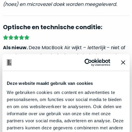
welk
(hoes) en microvezel doek worden meegeleverd.
gebruiksdoel
een
Mac
Optische en technische conditie:
geschikt
is.
Als nieuw.
Deze MacBook Air wijkt –
letterlijk
– niet af
Op
Als
van nieuw. Zowel optisch als technisch niet van nieuw
basis
nieuw
te onderscheiden.
van
–
echte
klantervaringen
tref
nauwelijks
Klik hier
voor meer informatie over de ster vermelding
je
gebruikt,
Deze website maakt gebruik van cookies
hier
bij producten
maximaal
We gebruiken cookies om content en advertenties te
onze
voordeel.
personaliseren, om functies voor social media te bieden
labels.
en om ons websiteverkeer te analyseren. Ook delen we
Zakelijk kopen? BTW is aftrekbaar!
Dit
informatie over uw gebruik van onze site met onze
Onze
product
partners voor social media, adverteren en analyse. Deze
De prijs is inclusief 21% BTW.
favoriet
is
partners kunnen deze gegevens combineren met andere