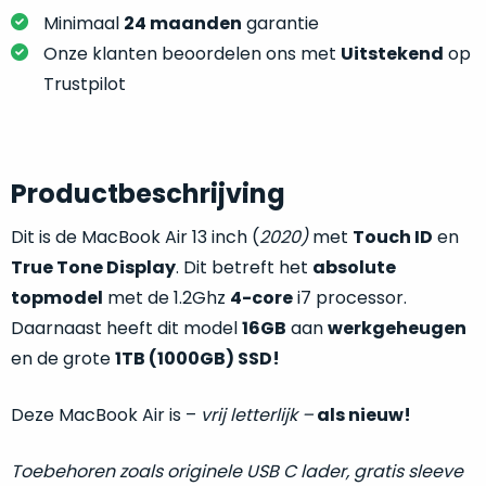
je
je
Minimaal
24 maanden
garantie
nou
slim,
precies
Onze klanten beoordelen ons met
Uitstekend
op
zonder
nodig?
Trustpilot
concessies
te
We
doen
hebben
aan
inmiddels
Productbeschrijving
kwaliteit.
zoveel
verschillende
Dit is de MacBook Air 13 inch (
2020)
met
Touch ID
en
Hier
klanten
True Tone Display
. Dit betreft het
absolute
lees
voorzien
topmodel
met de 1.2Ghz
4-core
i7 processor.
je
van
Daarnaast heeft dit model
16GB
aan
werkgeheugen
welke
een
conditiebeschrijvingen
en de grote
1TB (1000GB) SSD!
MacBook
wij
dat
bij
Deze MacBook Air is –
vrij letterlijk –
als nieuw!
we
onze
weten
producten
voor
Toebehoren zoals originele USB C lader, gratis sleeve
gebruiken.