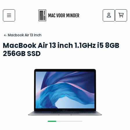
Bij
Labels:
macvoorminder.nl
kies
koop
Macbook Air 13 Inch
de
je
MacBook Air 13 inch 1.1GHz i5 8GB
altijd
Mac
256GB SSD
in
die
5-
bij
sterren
“
als
jou
nieuw
”
past
conditie
–
Het
gegarandeerd.
kan
Zowel
lastig
de
zijn
“
customer
om