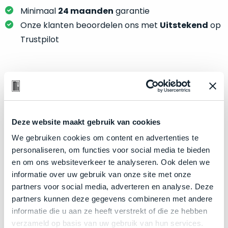
je
je
Minimaal
24 maanden
garantie
nou
slim,
precies
Onze klanten beoordelen ons met
Uitstekend
op
zonder
nodig?
Trustpilot
concessies
te
We
doen
hebben
aan
inmiddels
Product specificaties
kwaliteit.
zoveel
verschillende
Model
MacBook Air 13"
Hier
klanten
Deze website maakt gebruik van cookies
Modeljaar
2020
lees
voorzien
We gebruiken cookies om content en advertenties te
je
Kleur
Space Gray
van
personaliseren, om functies voor social media te bieden
welke
een
Processor
1.1GHz dual-core Intel Core i5
en om ons websiteverkeer te analyseren. Ook delen we
conditiebeschrijvingen
MacBook
informatie over uw gebruik van onze site met onze
Opslag
256GB SSD
wij
dat
partners voor social media, adverteren en analyse. Deze
bij
Touch Bar
Nee
we
partners kunnen deze gegevens combineren met andere
onze
weten
RAM
8GB
informatie die u aan ze heeft verstrekt of die ze hebben
producten
voor
verzameld op basis van uw gebruik van hun services.
Grafische kaart
Intel Iris Plus Graphics
gebruiken.