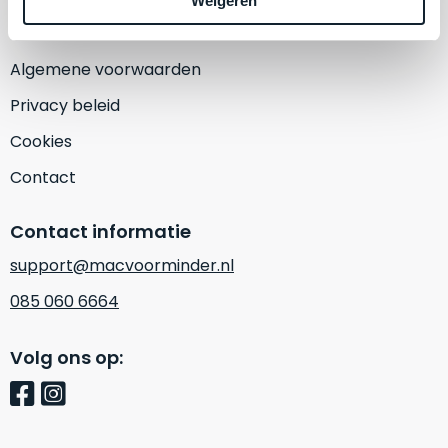
Weigeren
een
‘
customer
return’
.
Dit
Algemene voorwaarden
Kort
model
uitgepakt
Privacy beleid
biedt
en
het
Cookies
binnen
beste
de
Contact
‘
all-
retourperiode
round’
teruggestuurd.
Contact informatie
pakket
Dus
binnen
support@macvoorminder.nl
niks
de
refurbished,
085 060 6664
categorie.
niks
Het
vervangen.
Volg ons op:
is
Simpelweg
een
weinig
Mac
gebruikt.
die
Zowel