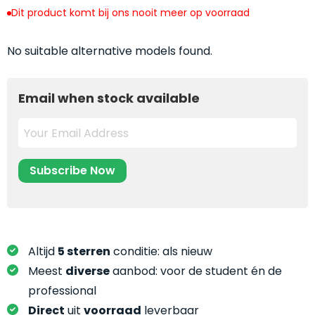
return
”
de
Dit product komt bij ons nooit meer op voorraad
als
juiste
“ongebruikt,
MacBook
No suitable alternative models found.
doos
te
eenmalig
kiezen.
geopend
”
Zeker
Email when stock available
zijn
wanneer
varianten
je
van
eigenlijk
onze
niet
“
als
precies
nieuw
”-
weet
selectie:
waar
volledige
je
nieuwstaat,
moet
Altijd
5 sterren
conditie: als nieuw
scherpe
beginnen.
Meest
diverse
aanbod: voor de student én de
prijs.
Wat
professional
Zo
heb
bespaar
Direct
uit
voorraad
leverbaar