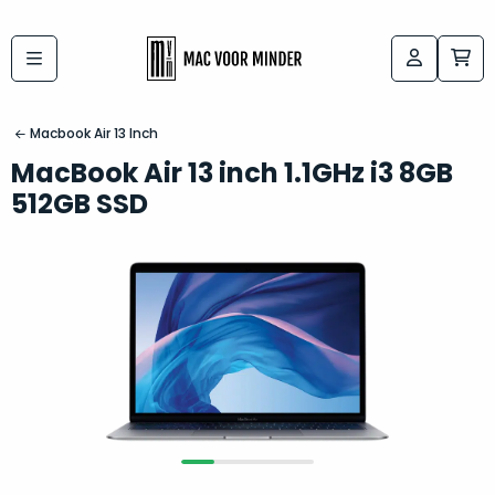
Bij
Labels:
macvoorminder.nl
kies
koop
Macbook Air 13 Inch
de
je
MacBook Air 13 inch 1.1GHz i3 8GB
altijd
Mac
512GB SSD
in
die
5-
bij
sterren
“
als
jou
nieuw
”
past
conditie
–
Het
gegarandeerd.
kan
Zowel
lastig
de
zijn
“
customer
om