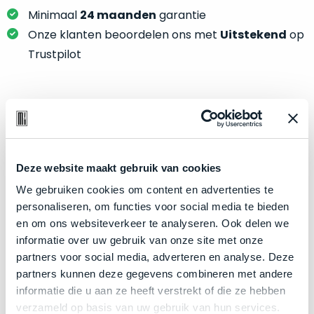
je
je
Minimaal
24 maanden
garantie
nou
slim,
precies
Onze klanten beoordelen ons met
Uitstekend
op
zonder
nodig?
Trustpilot
concessies
te
We
doen
hebben
aan
inmiddels
Product specificaties
kwaliteit.
zoveel
verschillende
Model
MacBook Air 13"
Hier
klanten
Deze website maakt gebruik van cookies
Modeljaar
2020
lees
voorzien
We gebruiken cookies om content en advertenties te
je
Kleur
Space Gray
van
personaliseren, om functies voor social media te bieden
welke
een
Processor
1.1GHz dual-core Intel Core i3
en om ons websiteverkeer te analyseren. Ook delen we
conditiebeschrijvingen
MacBook
informatie over uw gebruik van onze site met onze
Opslag
512GB SSD
wij
dat
partners voor social media, adverteren en analyse. Deze
bij
Touch Bar
Nee
we
partners kunnen deze gegevens combineren met andere
onze
weten
RAM
8GB
informatie die u aan ze heeft verstrekt of die ze hebben
producten
voor
verzameld op basis van uw gebruik van hun services.
Grafische kaart
Intel Iris Plus Graphics
gebruiken.