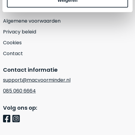
Weigeren
een
‘
customer
return’
.
Dit
Algemene voorwaarden
Kort
model
uitgepakt
Privacy beleid
biedt
en
het
Cookies
binnen
beste
de
Contact
‘
all-
retourperiode
round’
teruggestuurd.
Contact informatie
pakket
Dus
binnen
support@macvoorminder.nl
niks
de
refurbished,
085 060 6664
categorie.
niks
Het
vervangen.
Volg ons op:
is
Simpelweg
een
weinig
Mac
gebruikt.
die
Zowel