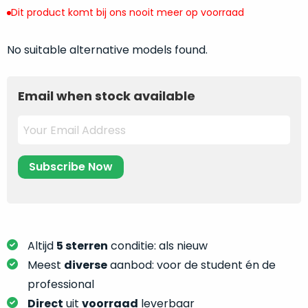
return
”
de
Dit product komt bij ons nooit meer op voorraad
als
juiste
“ongebruikt,
MacBook
No suitable alternative models found.
doos
te
eenmalig
kiezen.
geopend
”
Zeker
Email when stock available
zijn
wanneer
varianten
je
van
eigenlijk
onze
niet
“
als
precies
nieuw
”-
weet
selectie:
waar
volledige
je
nieuwstaat,
moet
Altijd
5 sterren
conditie: als nieuw
scherpe
beginnen.
Meest
diverse
aanbod: voor de student én de
prijs.
Wat
professional
Zo
heb
bespaar
Direct
uit
voorraad
leverbaar