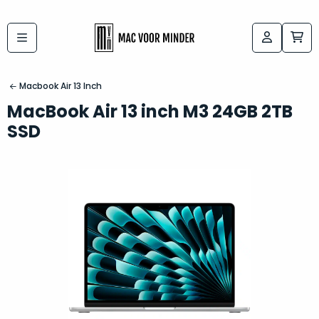
Bij
Labels:
macvoorminder.nl
kies
koop
Macbook Air 13 Inch
de
je
MacBook Air 13 inch M3 24GB 2TB
altijd
Mac
SSD
in
die
5-
bij
sterren
“
als
jou
nieuw
”
past
conditie
–
Het
gegarandeerd.
kan
Zowel
lastig
de
zijn
“
customer
om