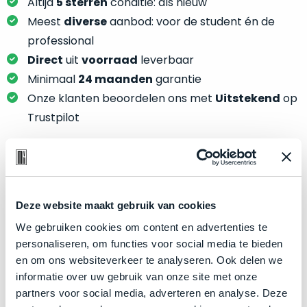
je
Altijd
5 sterren
conditie: als nieuw
je
nou
Meest
diverse
aanbod: voor de student én de
slim,
precies
professional
zonder
nodig?
Direct
uit
voorraad
leverbaar
concessies
te
Minimaal
24 maanden
garantie
We
doen
Onze klanten beoordelen ons met
Uitstekend
op
hebben
aan
inmiddels
Trustpilot
kwaliteit.
zoveel
verschillende
Hier
klanten
lees
voorzien
Product specificaties
je
van
Deze website maakt gebruik van cookies
welke
een
Model
MacBook Air 13"
conditiebeschrijvingen
We gebruiken cookies om content en advertenties te
MacBook
Modeljaar
2024
wij
personaliseren, om functies voor social media te bieden
dat
bij
Kleur
Silver
en om ons websiteverkeer te analyseren. Ook delen we
we
onze
informatie over uw gebruik van onze site met onze
weten
Processor
M3 met 8‑core CPU
producten
partners voor social media, adverteren en analyse. Deze
voor
Opslag
2TB SSD
gebruiken.