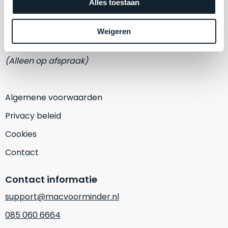
een
Alles toestaan
Adres
‘
customer
Eemmeerlaan 2-D
return’
.
Weigeren
Dit
Kort
1382 KA Weesp
model
uitgepakt
biedt
(Alleen op afspraak)
en
het
binnen
beste
de
‘
all-
Algemene voorwaarden
retourperiode
round’
teruggestuurd.
Privacy beleid
pakket
Dus
binnen
Cookies
niks
de
refurbished,
Contact
categorie.
niks
Het
vervangen.
Contact informatie
is
Simpelweg
een
support@macvoorminder.nl
weinig
Mac
gebruikt.
085 060 6664
die
Zowel