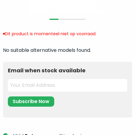
return
”
de
als
juiste
“ongebruikt,
MacBook
doos
te
eenmalig
Dit product is momenteel niet op voorraad.
kiezen.
geopend
”
Zeker
zijn
wanneer
No suitable alternative models found.
varianten
je
van
eigenlijk
onze
Email when stock available
niet
“
als
precies
nieuw
”-
weet
selectie:
waar
volledige
je
nieuwstaat,
moet
scherpe
beginnen.
prijs.
Wat
Zo
heb
bespaar