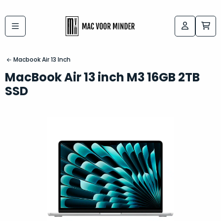
Bij
Labels:
macvoorminder.nl
kies
koop
Macbook Air 13 Inch
de
je
MacBook Air 13 inch M3 16GB 2TB
altijd
Mac
SSD
in
die
5-
bij
sterren
“
als
jou
nieuw
”
past
conditie
–
Het
gegarandeerd.
kan
Zowel
lastig
de
zijn
“
customer
om