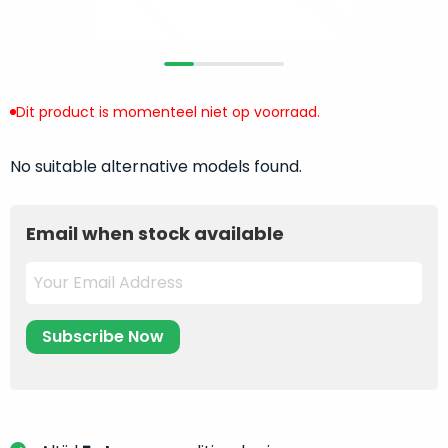
return
”
de
als
juiste
“ongebruikt,
MacBook
doos
te
eenmalig
Dit product is momenteel niet op voorraad.
kiezen.
geopend
”
Zeker
zijn
wanneer
No suitable alternative models found.
varianten
je
van
eigenlijk
onze
Email when stock available
niet
“
als
precies
nieuw
”-
weet
selectie:
waar
volledige
je
nieuwstaat,
moet
scherpe
beginnen.
prijs.
Wat
Zo
heb
bespaar