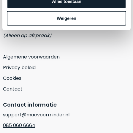
een
Alles toestaan
Adres
‘
customer
Eemmeerlaan 2-D
return’
.
Weigeren
Dit
Kort
1382 KA Weesp
model
uitgepakt
biedt
(Alleen op afspraak)
en
het
binnen
beste
de
‘
all-
Algemene voorwaarden
retourperiode
round’
teruggestuurd.
Privacy beleid
pakket
Dus
binnen
Cookies
niks
de
refurbished,
Contact
categorie.
niks
Het
vervangen.
Contact informatie
is
Simpelweg
een
support@macvoorminder.nl
weinig
Mac
gebruikt.
085 060 6664
die
Zowel