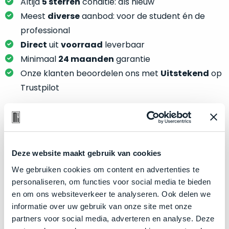
je
Altijd
5 sterren
conditie: als nieuw
je
nou
Meest
diverse
aanbod: voor de student én de
slim,
precies
professional
zonder
nodig?
Direct
uit
voorraad
leverbaar
concessies
te
Minimaal
24 maanden
garantie
We
doen
Onze klanten beoordelen ons met
Uitstekend
op
hebben
aan
inmiddels
Trustpilot
kwaliteit.
zoveel
verschillende
Hier
klanten
lees
voorzien
Product specificaties
je
van
Deze website maakt gebruik van cookies
welke
een
Model
MacBook Air 13"
conditiebeschrijvingen
We gebruiken cookies om content en advertenties te
MacBook
Modeljaar
2024
wij
personaliseren, om functies voor social media te bieden
dat
bij
Kleur
Silver
en om ons websiteverkeer te analyseren. Ook delen we
we
onze
informatie over uw gebruik van onze site met onze
weten
Processor
M3 met 8‑core CPU
producten
partners voor social media, adverteren en analyse. Deze
voor
Opslag
2TB SSD
gebruiken.