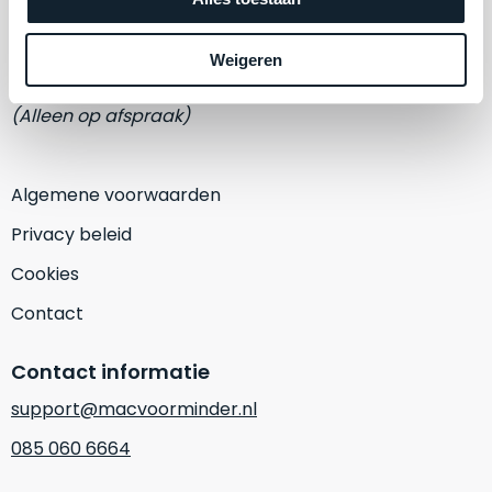
een
‘
customer
Eemmeerlaan 2-D
return’
.
Weigeren
1382 KA Weesp
Dit
Kort
model
uitgepakt
(Alleen op afspraak)
biedt
en
het
binnen
beste
de
Algemene voorwaarden
‘
all-
retourperiode
round’
Privacy beleid
teruggestuurd.
pakket
Dus
Cookies
binnen
niks
de
Contact
refurbished,
categorie.
niks
Het
Contact informatie
vervangen.
is
Simpelweg
support@macvoorminder.nl
een
weinig
Mac
085 060 6664
gebruikt.
die
Zowel