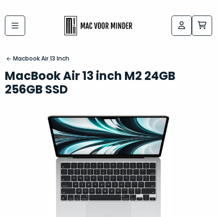
Bij
Labels:
macvoorminder.nl
kies
koop
Macbook Air 13 Inch
de
je
MacBook Air 13 inch M2 24GB
altijd
Mac
256GB SSD
in
die
5-
bij
sterren
“
als
jou
nieuw
”
past
conditie
–
Het
gegarandeerd.
kan
Zowel
lastig
de
zijn
“
customer
om