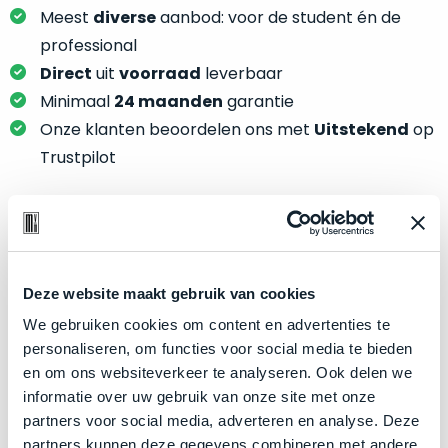
je
je
Meest
diverse
aanbod: voor de student én de
nou
slim,
professional
precies
zonder
nodig?
Direct
uit
voorraad
leverbaar
concessies
Minimaal
24 maanden
garantie
te
We
Onze klanten beoordelen ons met
Uitstekend
op
doen
hebben
Trustpilot
aan
inmiddels
kwaliteit.
zoveel
verschillende
Hier
klanten
Product specificaties
lees
voorzien
je
van
Deze website maakt gebruik van cookies
Model
MacBook Air 13"
welke
een
conditiebeschrijvingen
We gebruiken cookies om content en advertenties te
Modeljaar
2022
MacBook
wij
personaliseren, om functies voor social media te bieden
dat
Kleur
Silver
bij
en om ons websiteverkeer te analyseren. Ook delen we
we
Processor
M2 met 8‑core CPU
onze
informatie over uw gebruik van onze site met onze
weten
producten
partners voor social media, adverteren en analyse. Deze
Opslag
256GB SSD
voor
gebruiken.
partners kunnen deze gegevens combineren met andere