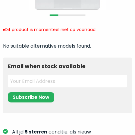
return
”
de
als
juiste
“ongebruikt,
MacBook
doos
te
Dit product is momenteel niet op voorraad.
eenmalig
kiezen.
geopend
”
Zeker
zijn
No suitable alternative models found.
wanneer
varianten
je
van
eigenlijk
Email when stock available
onze
niet
“
als
precies
nieuw
”-
weet
selectie:
waar
volledige
je
nieuwstaat,
moet
scherpe
beginnen.
prijs.
Wat
Zo
heb
Altijd
5 sterren
conditie: als nieuw
bespaar