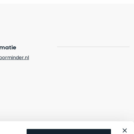
rmatie
orminder.nl