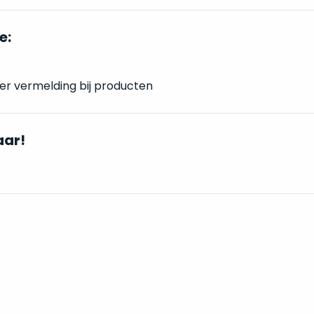
e:
er vermelding bij producten
aar!