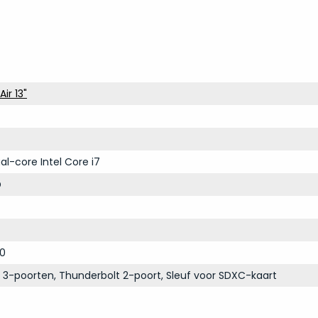
ir 13"
al-core Intel Core i7
D
00
3-poorten, Thunderbolt 2-poort, Sleuf voor SDXC-kaart