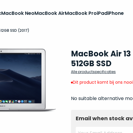
c
MacBook Neo
MacBook Air
MacBook Pro
iPad
iPhone
 512GB SSD (2017)
MacBook Air 13 
512GB SSD
Alle productspecificaties
Dit product komt bij ons noo
No suitable alternative mo
Email when stock av