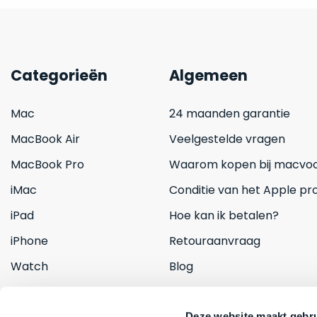
Categorieën
Algemeen
Mac
24 maanden garantie
MacBook Air
Veelgestelde vragen
MacBook Pro
Waarom kopen bij macvoo
iMac
Conditie van het Apple pr
iPad
Hoe kan ik betalen?
iPhone
Retouraanvraag
Watch
Blog
Inruilen
Contact
Deze website maakt gebru