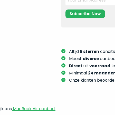
Altijd
5 sterren
conditie
Meest
diverse
aanbod:
Direct
uit
voorraad
l
Minimaal
24 maande
Onze klanten beoorde
jk ons
MacBook Air aanbod.