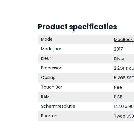
Product specificaties
Model
MacBook A
Modeljaar
2017
Kleur
Silver
Processor
2.2GHz du
Opslag
512GB SS
Touch Bar
Nee
RAM
8GB
Schermresolutie
1440 x 9
Poorten
Twee USB 