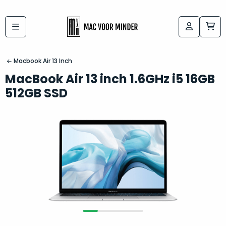
Bij
Labels:
macvoorminder.nl
kies
koop
Macbook Air 13 Inch
de
je
MacBook Air 13 inch 1.6GHz i5 16GB
altijd
Mac
512GB SSD
in
die
5-
bij
sterren
“
als
jou
nieuw
”
past
conditie
–
Het
gegarandeerd.
kan
Zowel
lastig
de
zijn
“
customer
om