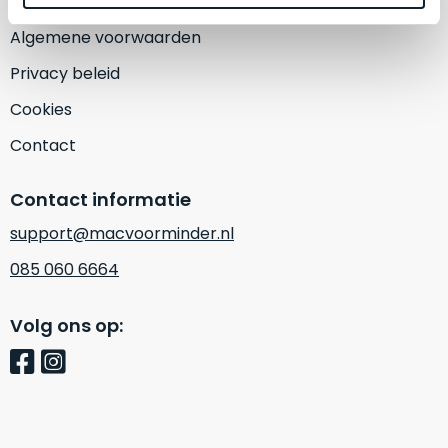
een
‘
customer
Algemene voorwaarden
return’
.
Dit
Privacy beleid
Kort
model
uitgepakt
Cookies
biedt
en
het
Contact
binnen
beste
de
‘
all-
retourperiode
Contact informatie
round’
teruggestuurd.
support@macvoorminder.nl
pakket
Dus
binnen
niks
085 060 6664
de
refurbished,
categorie.
niks
Volg ons op:
Het
vervangen.
is
Simpelweg
een
weinig
Mac
gebruikt.
die
Zowel