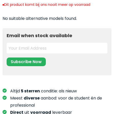
return
”
de
Dit product komt bij ons nooit meer op voorraad
als
juiste
“ongebruikt,
MacBook
No suitable alternative models found.
doos
te
eenmalig
kiezen.
geopend
”
Zeker
Email when stock available
zijn
wanneer
varianten
je
van
eigenlijk
onze
niet
“
als
precies
nieuw
”-
weet
selectie:
waar
volledige
je
nieuwstaat,
moet
Altijd
5 sterren
conditie: als nieuw
scherpe
beginnen.
Meest
diverse
aanbod: voor de student én de
prijs.
Wat
professional
Zo
heb
bespaar
Direct
uit
voorraad
leverbaar