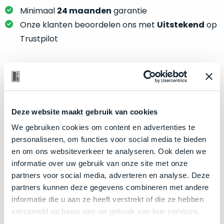
je
je
Minimaal
24 maanden
garantie
nou
slim,
precies
Onze klanten beoordelen ons met
Uitstekend
op
zonder
nodig?
Trustpilot
concessies
te
We
doen
hebben
aan
inmiddels
Product specificaties
kwaliteit.
zoveel
verschillende
Model
MacBook Air 13"
Deze website maakt gebruik van cookies
Hier
klanten
Modeljaar
2018
lees
We gebruiken cookies om content en advertenties te
voorzien
je
personaliseren, om functies voor social media te bieden
Kleur
Silver
van
welke
en om ons websiteverkeer te analyseren. Ook delen we
een
Processor
1.6GHz dual-core Intel Core i5
conditiebeschrijvingen
informatie over uw gebruik van onze site met onze
MacBook
Opslag
512GB SSD
wij
partners voor social media, adverteren en analyse. Deze
dat
bij
partners kunnen deze gegevens combineren met andere
Touch Bar
Nee
we
onze
informatie die u aan ze heeft verstrekt of die ze hebben
weten
RAM
16GB
producten
verzameld op basis van uw gebruik van hun services.
voor
Schermresolutie
2560 x 1600 Retina-display
gebruiken.