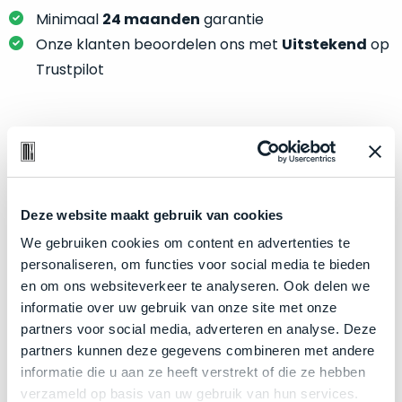
je
je
Minimaal
24 maanden
garantie
nou
slim,
precies
Onze klanten beoordelen ons met
Uitstekend
op
zonder
nodig?
Trustpilot
concessies
te
We
doen
hebben
aan
inmiddels
Product specificaties
kwaliteit.
zoveel
verschillende
Model
MacBook Air 13"
Hier
klanten
Deze website maakt gebruik van cookies
Modeljaar
2019
lees
voorzien
We gebruiken cookies om content en advertenties te
je
Kleur
Silver
van
personaliseren, om functies voor social media te bieden
welke
een
Processor
1.6GHz dual-core Intel Core i5
en om ons websiteverkeer te analyseren. Ook delen we
conditiebeschrijvingen
MacBook
informatie over uw gebruik van onze site met onze
Opslag
1TB SSD
wij
dat
partners voor social media, adverteren en analyse. Deze
bij
Touch Bar
Nee
we
partners kunnen deze gegevens combineren met andere
onze
weten
RAM
16GB
informatie die u aan ze heeft verstrekt of die ze hebben
producten
voor
verzameld op basis van uw gebruik van hun services.
Grafische kaart
Intel UHD Graphics 617
gebruiken.