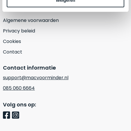
Weigeren
een
‘
customer
return’
.
Dit
Algemene voorwaarden
Kort
model
uitgepakt
Privacy beleid
biedt
en
het
Cookies
binnen
beste
de
Contact
‘
all-
retourperiode
round’
teruggestuurd.
Contact informatie
pakket
Dus
binnen
support@macvoorminder.nl
niks
de
refurbished,
085 060 6664
categorie.
niks
Het
vervangen.
Volg ons op:
is
Simpelweg
een
weinig
Mac
gebruikt.
die
Zowel