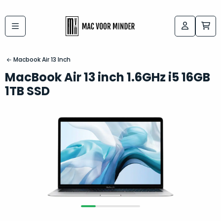
Bij
Labels:
macvoorminder.nl
kies
koop
Macbook Air 13 Inch
de
je
MacBook Air 13 inch 1.6GHz i5 16GB
altijd
Mac
1TB SSD
in
die
5-
bij
sterren
“
als
jou
nieuw
”
past
conditie
–
Het
gegarandeerd.
kan
Zowel
lastig
de
zijn
“
customer
om