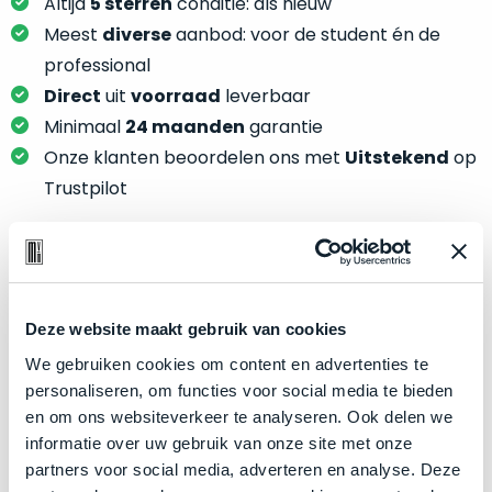
je
Altijd
5 sterren
conditie: als nieuw
je
nou
Meest
diverse
aanbod: voor de student én de
slim,
precies
professional
zonder
nodig?
Direct
uit
voorraad
leverbaar
concessies
te
Minimaal
24 maanden
garantie
We
doen
Onze klanten beoordelen ons met
Uitstekend
op
hebben
aan
inmiddels
Trustpilot
kwaliteit.
zoveel
verschillende
Hier
klanten
lees
voorzien
Product specificaties
je
van
Deze website maakt gebruik van cookies
welke
een
Model
MacBook Air 13"
conditiebeschrijvingen
We gebruiken cookies om content en advertenties te
MacBook
Modeljaar
2024
wij
personaliseren, om functies voor social media te bieden
dat
bij
Kleur
Midnight
en om ons websiteverkeer te analyseren. Ook delen we
we
onze
informatie over uw gebruik van onze site met onze
weten
Processor
M3 met 8‑core CPU
producten
partners voor social media, adverteren en analyse. Deze
voor
Opslag
2TB SSD
gebruiken.