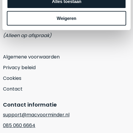
een
Alles toestaan
Adres
‘
customer
Eemmeerlaan 2-D
return’
.
Weigeren
Dit
Kort
1382 KA Weesp
model
uitgepakt
biedt
(Alleen op afspraak)
en
het
binnen
beste
de
‘
all-
Algemene voorwaarden
retourperiode
round’
teruggestuurd.
Privacy beleid
pakket
Dus
binnen
Cookies
niks
de
refurbished,
Contact
categorie.
niks
Het
vervangen.
Contact informatie
is
Simpelweg
een
support@macvoorminder.nl
weinig
Mac
gebruikt.
085 060 6664
die
Zowel