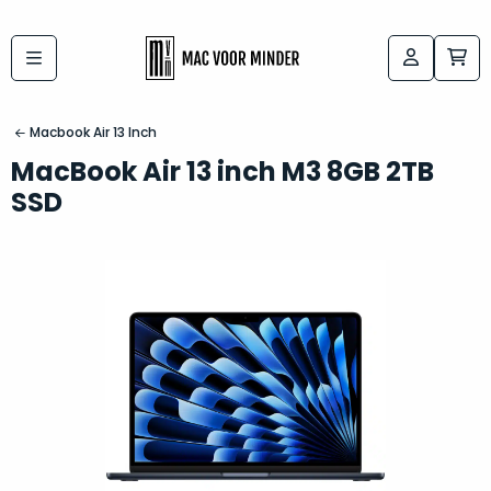
Bij
Labels:
macvoorminder.nl
kies
koop
Macbook Air 13 Inch
de
je
MacBook Air 13 inch M3 8GB 2TB
altijd
Mac
SSD
in
die
5-
bij
sterren
“
als
jou
nieuw
”
past
conditie
–
Het
gegarandeerd.
kan
Zowel
lastig
de
zijn
“
customer
om