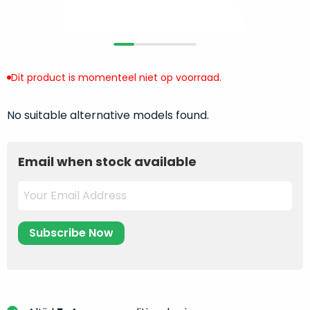
return
”
de
als
juiste
“ongebruikt,
MacBook
doos
te
eenmalig
Dit product is momenteel niet op voorraad.
kiezen.
geopend
”
Zeker
zijn
wanneer
No suitable alternative models found.
varianten
je
van
eigenlijk
onze
Email when stock available
niet
“
als
precies
nieuw
”-
weet
selectie:
waar
volledige
je
nieuwstaat,
moet
scherpe
beginnen.
prijs.
Wat
Zo
heb
bespaar