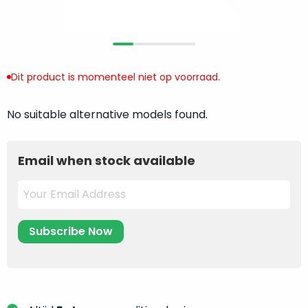
return
”
de
als
juiste
“ongebruikt,
MacBook
doos
te
eenmalig
Dit product is momenteel niet op voorraad.
kiezen.
geopend
”
Zeker
zijn
wanneer
No suitable alternative models found.
varianten
je
van
eigenlijk
onze
Email when stock available
niet
“
als
precies
nieuw
”-
weet
selectie:
waar
volledige
je
nieuwstaat,
moet
scherpe
beginnen.
prijs.
Wat
Zo
heb
bespaar