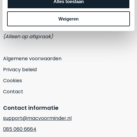
een
Alles toestaan
Adres
‘
customer
Eemmeerlaan 2-D
return’
.
Weigeren
Dit
Kort
1382 KA Weesp
model
uitgepakt
biedt
(Alleen op afspraak)
en
het
binnen
beste
de
‘
all-
Algemene voorwaarden
retourperiode
round’
teruggestuurd.
Privacy beleid
pakket
Dus
binnen
Cookies
niks
de
refurbished,
Contact
categorie.
niks
Het
vervangen.
Contact informatie
is
Simpelweg
een
support@macvoorminder.nl
weinig
Mac
gebruikt.
085 060 6664
die
Zowel