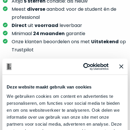
je
Altijd
5 sterren
conditie: als nieuw
je
nou
Meest
diverse
aanbod: voor de student én de
slim,
precies
professional
zonder
nodig?
Direct
uit
voorraad
leverbaar
concessies
te
Minimaal
24 maanden
garantie
We
doen
Onze klanten beoordelen ons met
Uitstekend
op
hebben
aan
inmiddels
Trustpilot
kwaliteit.
zoveel
verschillende
Hier
klanten
lees
voorzien
Product specificaties
je
van
Deze website maakt gebruik van cookies
welke
een
Model
MacBook Air 13"
conditiebeschrijvingen
We gebruiken cookies om content en advertenties te
MacBook
Modeljaar
2024
wij
personaliseren, om functies voor social media te bieden
dat
bij
Kleur
Midnight
en om ons websiteverkeer te analyseren. Ook delen we
we
onze
informatie over uw gebruik van onze site met onze
weten
Processor
M3 met 8‑core CPU
producten
partners voor social media, adverteren en analyse. Deze
voor
Opslag
1TB SSD
gebruiken.