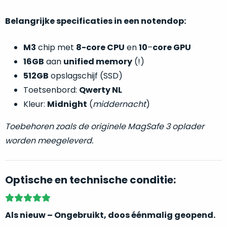
welk
gebruiksdoel
Belangrijke specificaties in een notendop:
een
Mac
M3
chip met
8-core CPU
en
10
–
core GPU
geschikt
16GB
aan
unified memory
(!)
is.
512GB
opslagschijf (SSD)
Toetsenbord:
Qwerty NL
Op
Als
basis
Kleur:
Midnight
(
middernacht
)
nieuw
van
–
Toebehoren zoals de originele MagSafe 3 oplader
echte
klantervaringen
tref
nauwelijks
je
worden meegeleverd.
gebruikt,
hier
maximaal
onze
voordeel.
labels.
Optische en technische conditie:
Dit
Onze
product
Als nieuw – Ongebruikt, doos éénmalig geopend.
favoriet
is