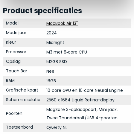
op
mist
perfecte
Product specificaties
mee
staat.
in
Model
MacBook Air 13"
Profiteer
gaan.
van
Modeljaar
2024
een
Ze
Kleur
Midnight
scherpe
zijn
prijs
Processor
M3 met 8‑core CPU
–
voor
in
Opslag
512GB SSD
een
hun
product
Touch Bar
Nee
categorie
dat
RAM
16GB
–
praktisch
gewoon
nieuw
Grafische kaart
10‑core GPU en 16‑core Neural Engine
is.
een
Schermresolutie
2560 x 1664 Liquid Retina-display
rocksolid
Minimaal
MagSafe 3-oplaadpoort, Mini‑jack,
optie
.
24
Poorten
Twee Thunderbolt/USB 4-poorten
Een
maanden
garantie
voorbeeld
Toetsenbord
Qwerty NL
bij
hiervan