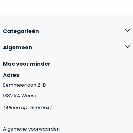
Mac
is
voor
de
MacBook
minder.
Pro
16
Categorieën
inch
van
Algemeen
€1.649,00
.
Perfect
Mac voor minder
voor
grafisch
Als
Adres
werk
nieuw
zoals
Eemmeerlaan 2-D
–
foto-
Ongebruikt,
1382 KA Weesp
én
doos
videobewerking.
(Alleen op afspraak)
éénmalig
IJzersterke
geopend.
prestaties
voor
Algemene voorwaarden
Dit