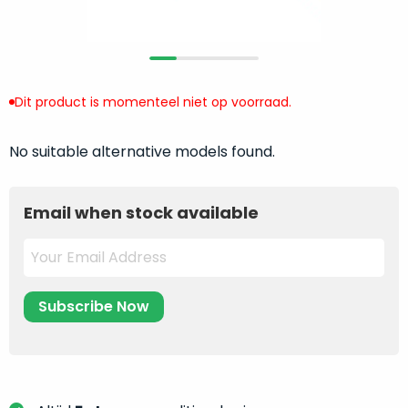
return
”
de
als
juiste
“ongebruikt,
MacBook
doos
te
eenmalig
Dit product is momenteel niet op voorraad.
kiezen.
geopend
”
Zeker
zijn
wanneer
No suitable alternative models found.
varianten
je
van
eigenlijk
onze
Email when stock available
niet
“
als
precies
nieuw
”-
weet
selectie:
waar
volledige
je
nieuwstaat,
moet
scherpe
beginnen.
prijs.
Wat
Zo
heb
bespaar