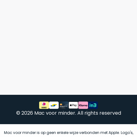
een
voorgaande
MacBook
model
die
achter
zodanig
in
goed
magazijnen.
geprijsd
Wij
is
nemen
voor
deze
de
voorraad
prestaties
over!
die
De
worden
doos
geleverd,
wordt
dat
slechts
wij
dit
één
© 2026 Mac voor minder. All rights reserved
adviseren
keer
als
geopend
onze
favoriet
.
om
Mac voor minder is op geen enkele wijze verbonden met Apple. Logo's,