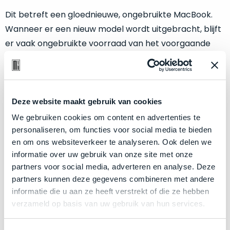
een
Dit betreft een gloednieuwe, ongebruikte MacBook.
‘
customer
return’
.
Wanneer er een nieuw model wordt uitgebracht, blijft
Dit
Kort
er vaak ongebruikte voorraad van het voorgaande
model
uitgepakt
model achter in magazijnen. Wij nemen deze voorraad
biedt
en
over! De doos wordt slechts één keer geopend om de
het
binnen
beste
batterijstatus te controleren. De doos is geopend,
de
‘
all-
maar het apparaat is verder volledig
nieuw
en
retourperiode
Deze website maakt gebruik van cookies
round’
teruggestuurd.
ongebruikt.
We gebruiken cookies om content en advertenties te
pakket
Dus
personaliseren, om functies voor social media te bieden
binnen
niks
Niet
refurbished maar gewoon nog
écht
nieuw
!
en om ons websiteverkeer te analyseren. Ook delen we
de
refurbished,
informatie over uw gebruik van onze site met onze
Minimaal 24 maanden garantie bij Mac voor
categorie.
niks
partners voor social media, adverteren en analyse. Deze
minder.
Het
vervangen.
partners kunnen deze gegevens combineren met andere
is
Profiteer van een gloednieuwe MacBook voor een
Simpelweg
informatie die u aan ze heeft verstrekt of die ze hebben
een
flink lagere prijs!
weinig
verzameld op basis van uw gebruik van hun services.
Mac
gebruikt.
Compleet in de originele doos geleverd, inclusief
die
Zowel
alle ongebruikte toebehoren.