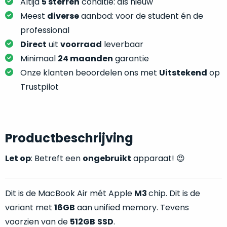
je
Altijd
5 sterren
conditie: als nieuw
je
nou
Meest
diverse
aanbod: voor de student én de
slim,
precies
professional
zonder
nodig?
Direct
uit
voorraad
leverbaar
concessies
te
Minimaal
24 maanden
garantie
We
doen
Onze klanten beoordelen ons met
Uitstekend
op
hebben
aan
inmiddels
Trustpilot
kwaliteit.
zoveel
verschillende
Hier
klanten
lees
voorzien
Productbeschrijving
je
van
welke
Let op
: Betreft een
ongebruikt
apparaat! 😍
een
conditiebeschrijvingen
MacBook
wij
dat
bij
Dit is de MacBook Air mét Apple
M3
chip. Dit is de
we
onze
variant met
16GB
aan unified memory. Tevens
weten
producten
voor
voorzien van de
512GB
SSD
.
gebruiken.