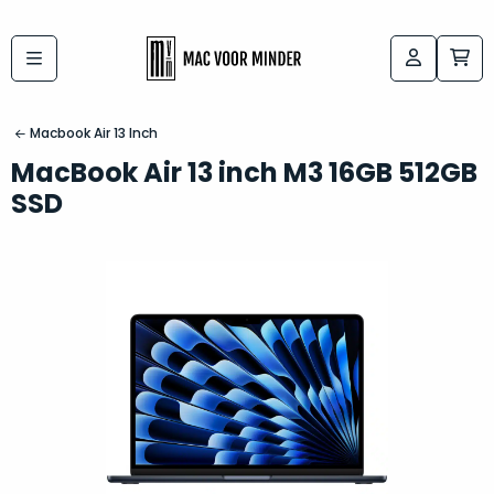
Bij
Labels:
macvoorminder.nl
kies
koop
Macbook Air 13 Inch
de
je
MacBook Air 13 inch M3 16GB 512GB
altijd
Mac
SSD
in
die
5-
bij
sterren
“
als
jou
nieuw
”
past
conditie
–
Het
gegarandeerd.
kan
Zowel
lastig
de
zijn
“
customer
om