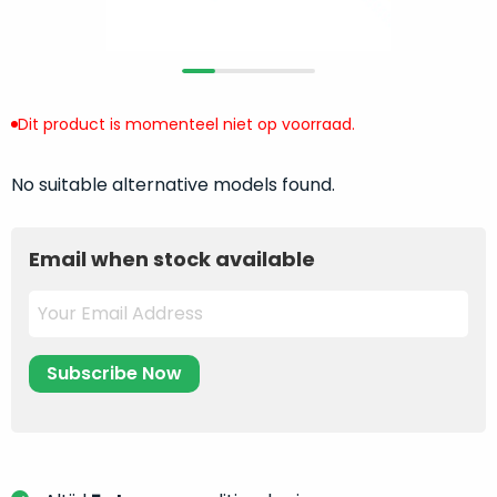
return
”
de
als
juiste
“ongebruikt,
MacBook
doos
te
eenmalig
Dit product is momenteel niet op voorraad.
kiezen.
geopend
”
Zeker
zijn
wanneer
No suitable alternative models found.
varianten
je
van
eigenlijk
onze
Email when stock available
niet
“
als
precies
nieuw
”-
weet
selectie:
waar
volledige
je
nieuwstaat,
moet
scherpe
beginnen.
prijs.
Wat
Zo
heb
bespaar