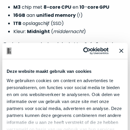
welk
M3
chip met
8-core CPU
en
10
–
core GPU
gebruiksdoel
16GB
aan
unified memory
(!)
een
1TB
opslagschijf (SSD)
Mac
geschikt
Kleur:
Midnight
(
middernacht
)
is.
Toebehoren zoals de originele MagSafe 3 oplader
Op
worden meegeleverd.
Als
basis
nieuw
van
–
Deze website maakt gebruik van cookies
echte
klantervaringen
tref
nauwelijks
Zakelijk kopen? BTW is aftrekbaar!
je
We gebruiken cookies om content en advertenties te
gebruikt,
hier
personaliseren, om functies voor social media te bieden
maximaal
De prijs is inclusief 21% BTW.
onze
en om ons websiteverkeer te analyseren. Ook delen we
voordeel.
labels.
informatie over uw gebruik van onze site met onze
partners voor social media, adverteren en analyse. Deze
Dit
Onze
partners kunnen deze gegevens combineren met andere
product
informatie die u aan ze heeft verstrekt of die ze hebben
favoriet
is
verzameld op basis van uw gebruik van hun services.