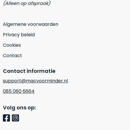
op
(Alleen op afspraak)
mist
perfecte
mee
staat.
in
Profiteer
Algemene voorwaarden
gaan.
van
Privacy beleid
een
Ze
scherpe
Cookies
zijn
prijs
–
Contact
voor
in
een
hun
product
Contact informatie
categorie
dat
–
support@macvoorminder.nl
praktisch
gewoon
nieuw
085 060 6664
is.
een
rocksolid
Minimaal
Volg ons op:
optie
.
24
Een
maanden
garantie
voorbeeld
bij
hiervan