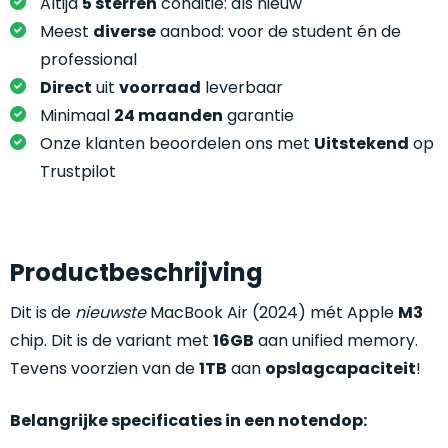
je
Altijd
5 sterren
conditie: als nieuw
je
nou
Meest
diverse
aanbod: voor de student én de
slim,
precies
professional
zonder
nodig?
Direct
uit
voorraad
leverbaar
concessies
te
Minimaal
24 maanden
garantie
We
doen
Onze klanten beoordelen ons met
Uitstekend
op
hebben
aan
inmiddels
Trustpilot
kwaliteit.
zoveel
verschillende
Hier
klanten
lees
voorzien
Productbeschrijving
je
van
welke
Dit is de
nieuwste
MacBook Air (2024) mét Apple
M3
een
conditiebeschrijvingen
MacBook
chip. Dit is de variant met
16GB
aan unified memory.
wij
dat
Tevens voorzien van de
1TB
aan
opslagcapaciteit
!
bij
we
onze
weten
Belangrijke specificaties in een notendop:
producten
voor
gebruiken.