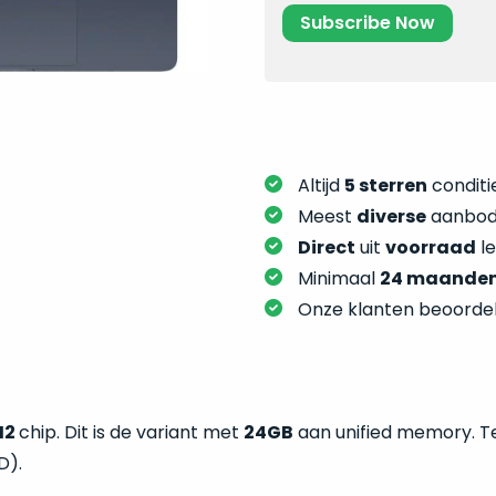
Altijd
5 sterren
conditie
Meest
diverse
aanbod:
Direct
uit
voorraad
l
Minimaal
24 maande
Onze klanten beoorde
M2
chip. Dit is de variant met
24GB
aan unified memory. T
D).