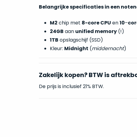
Belangrijke specificaties in een note
M2
chip met
8-core CPU
en
10
–
cor
24GB
aan
unified memory
(!)
1TB
opslagschijf (SSD)
Kleur:
Midnight
(
middernacht
)
Zakelijk kopen? BTW is aftrekb
De prijs is inclusief 21% BTW.