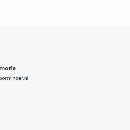
rmatie
orminder.nl