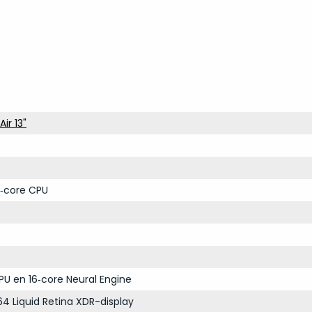
ir 13"
‑core CPU
PU en 16‑core Neural Engine
64 Liquid Retina XDR-display