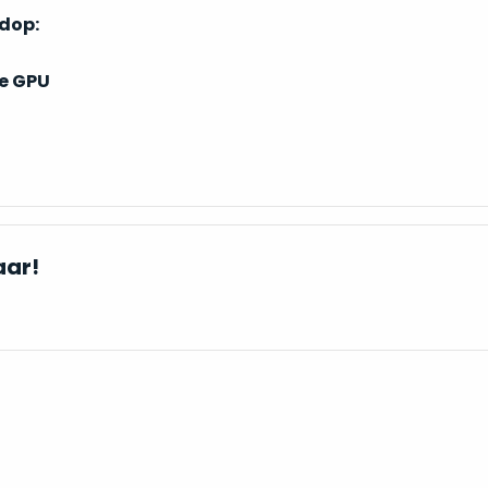
ndop:
e GPU
aar!