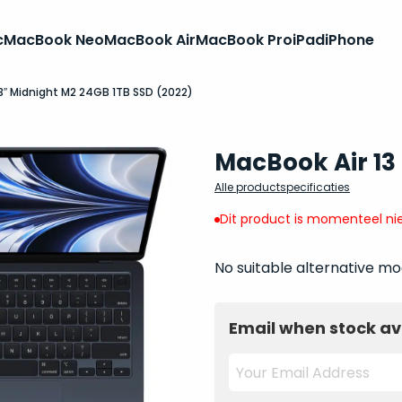
c
MacBook Neo
MacBook Air
MacBook Pro
iPad
iPhone
3″ Midnight M2 24GB 1TB SSD (2022)
MacBook Air 13
Alle productspecificaties
Dit product is momenteel nie
No suitable alternative mo
Email when stock av