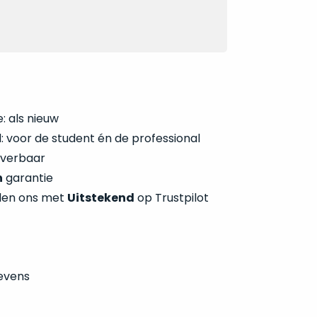
: als nieuw
 voor de student én de professional
everbaar
n
garantie
len ons met
Uitstekend
op Trustpilot
evens