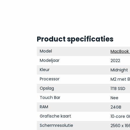
Product specificaties
Model
MacBook A
Modeljaar
2022
Kleur
Midnight
Processor
M2 met 8
Opslag
1TB SSD
Touch Bar
Nee
RAM
24GB
Grafische kaart
10‑core G
Schermresolutie
2560 x 16