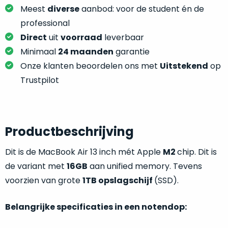
je
je
Meest
diverse
aanbod: voor de student én de
nou
slim,
professional
precies
zonder
nodig?
Direct
uit
voorraad
leverbaar
concessies
Minimaal
24 maanden
garantie
te
We
Onze klanten beoordelen ons met
Uitstekend
op
doen
hebben
Trustpilot
aan
inmiddels
kwaliteit.
zoveel
verschillende
Hier
klanten
Productbeschrijving
lees
voorzien
je
van
Dit is de MacBook Air 13 inch mét Apple
M2
chip. Dit is
welke
een
de variant met
16GB
aan unified memory. Tevens
conditiebeschrijvingen
MacBook
wij
voorzien van grote
1TB opslagschijf
(SSD).
dat
bij
we
onze
Belangrijke specificaties in een notendop:
weten
producten
voor
gebruiken.