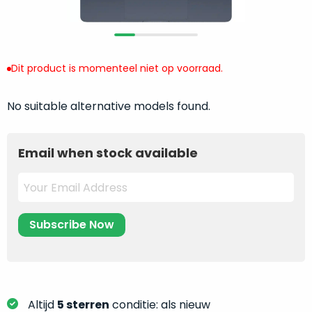
return
”
de
als
juiste
“ongebruikt,
MacBook
doos
te
Dit product is momenteel niet op voorraad.
eenmalig
kiezen.
geopend
”
Zeker
zijn
No suitable alternative models found.
wanneer
varianten
je
van
eigenlijk
Email when stock available
onze
niet
“
als
precies
nieuw
”-
weet
selectie:
waar
volledige
je
nieuwstaat,
moet
scherpe
beginnen.
prijs.
Wat
Zo
heb
Altijd
5 sterren
conditie: als nieuw
bespaar