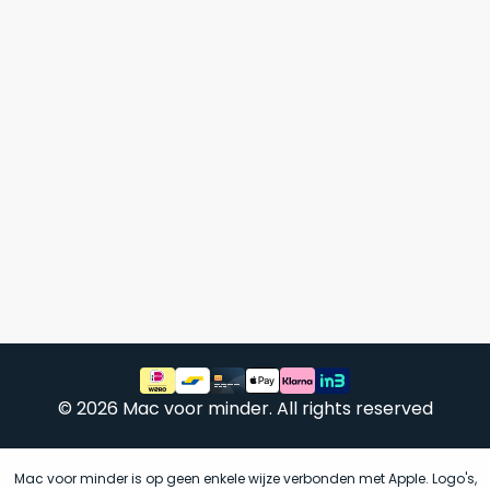
Mac
is
voor
de
MacBook
minder.
Pro
16
inch
van
€1.649,00
.
Perfect
voor
grafisch
Als
werk
nieuw
zoals
–
foto-
Ongebruikt,
én
doos
videobewerking.
éénmalig
© 2026 Mac voor minder. All rights reserved
IJzersterke
geopend.
prestaties
voor
Dit
Mac voor minder is op geen enkele wijze verbonden met Apple. Logo's,