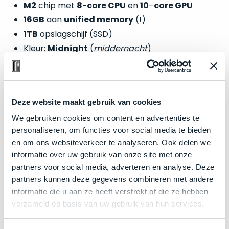
welk
M2
chip met
8-core CPU
en
10
–
core GPU
gebruiksdoel
16GB
aan
unified memory
(!)
een
1TB
opslagschijf (SSD)
Mac
Kleur:
Midnight
(
middernacht
)
geschikt
is.
Op
Zakelijk kopen? BTW is aftrekbaar!
Als
basis
Deze website maakt gebruik van cookies
nieuw
De prijs is inclusief 21% BTW.
van
We gebruiken cookies om content en advertenties te
–
echte
klantervaringen
tref
personaliseren, om functies voor social media te bieden
nauwelijks
je
en om ons websiteverkeer te analyseren. Ook delen we
gebruikt,
hier
informatie over uw gebruik van onze site met onze
maximaal
onze
partners voor social media, adverteren en analyse. Deze
voordeel.
labels.
partners kunnen deze gegevens combineren met andere
informatie die u aan ze heeft verstrekt of die ze hebben
Dit
Onze
verzameld op basis van uw gebruik van hun services.
product
favoriet
is