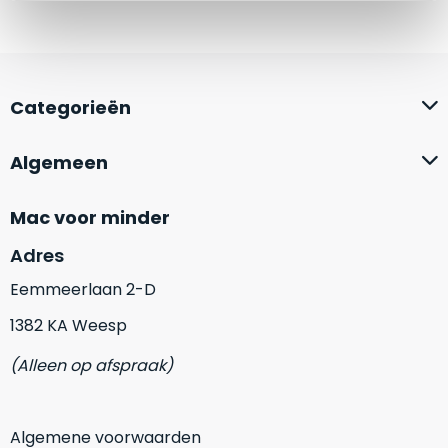
zich
optisch
heeft
als
bewezen
technisch
en
niet
waar
Categorieën
van
–
nieuw
wij
te
Algemeen
–
onderscheiden.
er
Mac voor minder
veel
Betreft
van
een
Adres
hebben
nagenoeg
Eemmeerlaan 2-D
verkocht.
ongebruikt
apparaat.
Je
1382 KA Weesp
kan
Grondig
er
(Alleen op afspraak)
gecontroleerd:
vrijwel
Door
ons
niet
geïnspecteerd
de
Algemene voorwaarden