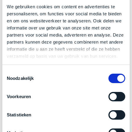
een
We gebruiken cookies om content en advertenties te
Als nieuw.
Deze MacBook Air wijkt –
letterlijk
– niet af
‘
customer
personaliseren, om functies voor social media te bieden
return’
.
van nieuw. Zowel optisch als technisch niet van nieuw
Dit
en om ons websiteverkeer te analyseren. Ook delen we
Kort
te onderscheiden.
model
informatie over uw gebruik van onze site met onze
uitgepakt
biedt
partners voor social media, adverteren en analyse. Deze
en
Klik hier
voor meer informatie over de ster vermelding
het
partners kunnen deze gegevens combineren met andere
binnen
bij producten
beste
informatie die u aan ze heeft verstrekt of die ze hebben
de
‘
all-
verzameld op basis van uw gebruik van hun services.
retourperiode
round’
teruggestuurd.
pakket
Zakelijk kopen? BTW is aftrekbaar!
Dus
Toestemmingsselectie
binnen
Noodzakelijk
niks
De prijs is inclusief 21% BTW.
de
refurbished,
categorie.
niks
Voorkeuren
Het
vervangen.
is
Simpelweg
een
weinig
Statistieken
Mac
gebruikt.
die
Zowel