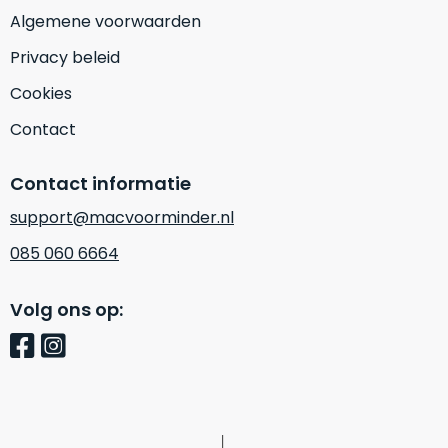
Mac
is
Algemene voorwaarden
voor
de
MacBook
Privacy beleid
minder.
Pro
16
Cookies
inch
Contact
van
€1.649,00
.
Contact informatie
Perfect
voor
support@macvoorminder.nl
grafisch
Als
085 060 6664
werk
nieuw
zoals
–
Volg ons op:
foto-
Ongebruikt,
én
doos
videobewerking.
éénmalig
IJzersterke
geopend.
prestaties
voor
Dit