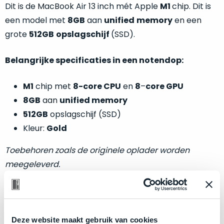
welk
Dit is de MacBook Air 13 inch mét Apple
M1
chip. Dit is
gebruiksdoel
een model met
8GB
aan
unified
memory
en een
een
grote
512GB
opslagschijf
(SSD).
Mac
geschikt
Belangrijke specificaties in een notendop:
is.
M1
chip met
8-core CPU
en
8
–
core GPU
Op
Als
8GB
aan
unified memory
basis
nieuw
van
512GB
opslagschijf (SSD)
–
echte
klantervaringen
tref
Kleur:
Gold
nauwelijks
je
gebruikt,
hier
Toebehoren zoals de originele oplader worden
maximaal
onze
meegeleverd.
voordeel.
labels.
Dit
Onze
Optische en technische conditie:
product
favoriet
is
Deze website maakt gebruik van cookies