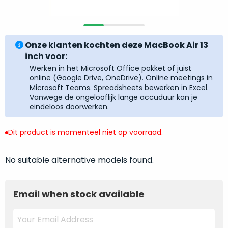
return
”
de
als
juiste
“ongebruikt,
MacBook
doos
Onze klanten kochten deze MacBook Air 13
te
eenmalig
inch voor:
kiezen.
geopend
”
Werken in het Microsoft Office pakket of juist
Zeker
zijn
online (Google Drive, OneDrive). Online meetings in
wanneer
Microsoft Teams. Spreadsheets bewerken in Excel.
varianten
je
Vanwege de ongelooflijk lange accuduur kan je
van
eigenlijk
eindeloos doorwerken.
onze
niet
“
als
precies
Dit product is momenteel niet op voorraad.
nieuw
”-
weet
selectie:
waar
No suitable alternative models found.
volledige
je
nieuwstaat,
moet
scherpe
beginnen.
Email when stock available
prijs.
Wat
Zo
heb
bespaar