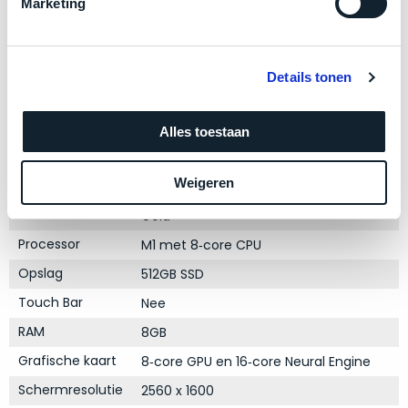
zich
Marketing
optisch
heeft
als
bewezen
technisch
en
niet
Details tonen
waar
van
–
Product specificaties
nieuw
Alles toestaan
wij
te
–
Model
MacBook Air 13"
onderscheiden.
er
Weigeren
Modeljaar
2020
veel
Betreft
Kleur
Gold
van
een
hebben
Processor
M1 met 8‑core CPU
nagenoeg
verkocht.
ongebruikt
Opslag
512GB SSD
apparaat.
Je
Touch Bar
Nee
kan
Grondig
er
RAM
8GB
gecontroleerd:
vrijwel
Door
Grafische kaart
8‑core GPU en 16‑core Neural Engine
ons
niet
Schermresolutie
2560 x 1600
geïnspecteerd
de