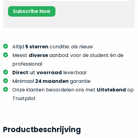
je
je
nou
slim,
precies
zonder
nodig?
concessies
te
We
doen
hebben
Altijd
5 sterren
conditie: als nieuw
aan
inmiddels
Meest
diverse
aanbod: voor de student én de
kwaliteit.
zoveel
professional
verschillende
Hier
Direct
uit
voorraad
leverbaar
klanten
lees
Minimaal
24 maanden
garantie
voorzien
je
van
Onze klanten beoordelen ons met
Uitstekend
op
welke
een
Trustpilot
conditiebeschrijvingen
MacBook
wij
dat
bij
we
onze
weten
Productbeschrijving
producten
voor
gebruiken.