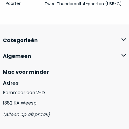
op
mist
Poorten
Twee Thunderbolt 4-poorten (USB-C)
perfecte
mee
staat.
in
Profiteer
gaan.
van
een
Ze
Categorieën
scherpe
zijn
prijs
–
voor
Algemeen
in
een
hun
product
Mac voor minder
categorie
dat
–
praktisch
Adres
gewoon
nieuw
Eemmeerlaan 2-D
is.
een
rocksolid
Minimaal
1382 KA Weesp
optie
.
24
Een
maanden
(Alleen op afspraak)
garantie
voorbeeld
bij
hiervan