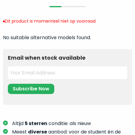
return
”
de
als
juiste
“ongebruikt,
MacBook
Dit product is momenteel niet op voorraad.
doos
te
eenmalig
kiezen.
No suitable alternative models found.
geopend
”
Zeker
zijn
wanneer
varianten
je
Email when stock available
van
eigenlijk
onze
niet
“
als
precies
nieuw
”-
weet
selectie:
waar
volledige
je
nieuwstaat,
moet
scherpe
beginnen.
prijs.
Wat
Altijd
5 sterren
conditie: als nieuw
Zo
heb
Meest
diverse
aanbod: voor de student én de
bespaar