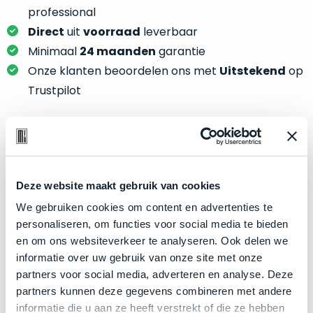
je
je
professional
nou
slim,
Direct
uit
voorraad
leverbaar
precies
zonder
nodig?
Minimaal
24 maanden
garantie
concessies
Onze klanten beoordelen ons met
Uitstekend
op
te
We
Trustpilot
doen
hebben
aan
inmiddels
kwaliteit.
zoveel
verschillende
Product specificaties
Hier
klanten
lees
voorzien
Deze website maakt gebruik van cookies
Model
MacBook Air 13"
je
van
We gebruiken cookies om content en advertenties te
welke
Modeljaar
2020
een
personaliseren, om functies voor social media te bieden
conditiebeschrijvingen
MacBook
Kleur
Gold
en om ons websiteverkeer te analyseren. Ook delen we
wij
dat
Processor
M1 met 8‑core CPU
informatie over uw gebruik van onze site met onze
bij
we
partners voor social media, adverteren en analyse. Deze
onze
Opslag
1TB SSD
weten
partners kunnen deze gegevens combineren met andere
producten
voor
Touch Bar
Nee
informatie die u aan ze heeft verstrekt of die ze hebben
gebruiken.