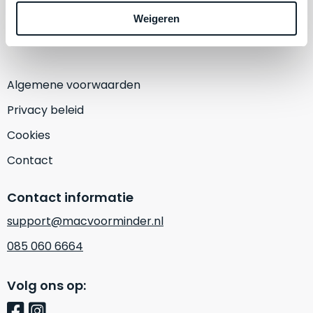
een
1382 KA Weesp
‘
customer
Weigeren
(Alleen op afspraak)
return’
.
Dit
Kort
model
uitgepakt
biedt
Algemene voorwaarden
en
het
binnen
Privacy beleid
beste
de
‘
all-
Cookies
retourperiode
round’
teruggestuurd.
Contact
pakket
Dus
binnen
niks
Contact informatie
de
refurbished,
categorie.
niks
support@macvoorminder.nl
Het
vervangen.
085 060 6664
is
Simpelweg
een
weinig
Mac
Volg ons op:
gebruikt.
die
Zowel