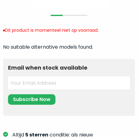
return
”
de
als
juiste
“ongebruikt,
MacBook
doos
te
Dit product is momenteel niet op voorraad.
eenmalig
kiezen.
geopend
”
Zeker
zijn
No suitable alternative models found.
wanneer
varianten
je
van
eigenlijk
Email when stock available
onze
niet
“
als
precies
nieuw
”-
weet
selectie:
waar
volledige
je
nieuwstaat,
moet
scherpe
beginnen.
prijs.
Wat
Zo
heb
Altijd
5 sterren
conditie: als nieuw
bespaar