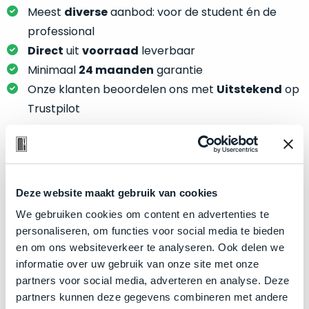
je
je
Meest
diverse
aanbod: voor de student én de
nou
slim,
professional
precies
zonder
nodig?
Direct
uit
voorraad
leverbaar
concessies
Minimaal
24 maanden
garantie
te
We
Onze klanten beoordelen ons met
Uitstekend
op
doen
hebben
Trustpilot
aan
inmiddels
kwaliteit.
zoveel
verschillende
Hier
klanten
Product specificaties
lees
voorzien
je
Deze website maakt gebruik van cookies
van
Model
MacBook Air 13"
welke
een
We gebruiken cookies om content en advertenties te
conditiebeschrijvingen
Modeljaar
2020
MacBook
personaliseren, om functies voor social media te bieden
wij
dat
en om ons websiteverkeer te analyseren. Ook delen we
Kleur
Gold
bij
we
informatie over uw gebruik van onze site met onze
Processor
M1 met 8‑core CPU
onze
weten
partners voor social media, adverteren en analyse. Deze
producten
Opslag
512GB SSD
voor
partners kunnen deze gegevens combineren met andere
gebruiken.